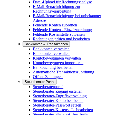
Datei-Upload für Rechnungsanalyse
E-Mail-Benachrichtigung zur
Rechnungsverarbeitung
E-Mail-Benachrichtigung bei unbekannter
Adresse
Fehlende Konten zuordnen
Fehlende Konten - Einzelzuordnung
Fehlende Kostenstelle zuweisen
Rechnungen prüfen und bearbeiten
Bankkonten & Transaktionen
Bankkonten verwalten
Bankkonten verwalten
Kontobewegungen verwalten
Kontobewegungen importieren
Bankbuchung bearbeiten
Automatische Transaktionszuordnung
Offene Zahlungen
Steuerberater-Portal
Steuerberaterportal
Steuerberater-Zugang erstellen
Steuerberater-Zugriffsverwaltung
Steuerberater-Konto bearbeiten
Steuerberater-Passwort setzen
Steuerberater-Kostenstelle bearbeiten
Steuerberater-Steuersatz bearbeiten