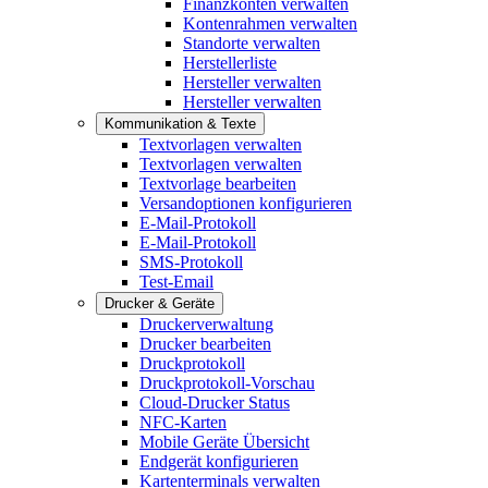
Finanzkonten verwalten
Kontenrahmen verwalten
Standorte verwalten
Herstellerliste
Hersteller verwalten
Hersteller verwalten
Kommunikation & Texte
Textvorlagen verwalten
Textvorlagen verwalten
Textvorlage bearbeiten
Versandoptionen konfigurieren
E-Mail-Protokoll
E-Mail-Protokoll
SMS-Protokoll
Test-Email
Drucker & Geräte
Druckerverwaltung
Drucker bearbeiten
Druckprotokoll
Druckprotokoll-Vorschau
Cloud-Drucker Status
NFC-Karten
Mobile Geräte Übersicht
Endgerät konfigurieren
Kartenterminals verwalten