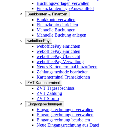
Buchungsvorlagen verwalten
Finanzkonten-Typ Auswahlfeld
Bankkonten & Finanzen
Bankkonto verwalten
Finanzkonto einrichten
Manuelle Buchungen
Manuelle Buchung anlegen
webofficePay
webofficePay einrichten
webofficePay einrichten
webofficePay Übersicht
webofficePay-Verwaltung
Neues Kartenterminal hinzufügen
Zahlungsmethode bearbeiten
Kartenterminal Transaktionen
ZVT Kartenterminal
ZVT Tagesabschluss
ZVT Zahlung
ZVT Storno
Eingangsrechnungen
Eingangsrechnungen verwalten
Eingangsrechnungen verwalten
Eingangsrechnung bearbeiten
Neue Eingangsrechnung aus Datei