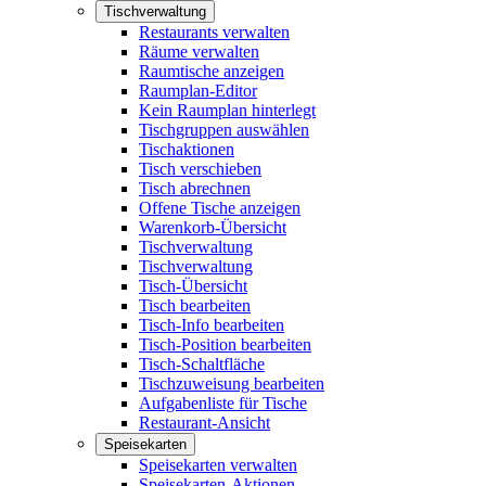
Tischverwaltung
Restaurants verwalten
Räume verwalten
Raumtische anzeigen
Raumplan-Editor
Kein Raumplan hinterlegt
Tischgruppen auswählen
Tischaktionen
Tisch verschieben
Tisch abrechnen
Offene Tische anzeigen
Warenkorb-Übersicht
Tischverwaltung
Tischverwaltung
Tisch-Übersicht
Tisch bearbeiten
Tisch-Info bearbeiten
Tisch-Position bearbeiten
Tisch-Schaltfläche
Tischzuweisung bearbeiten
Aufgabenliste für Tische
Restaurant-Ansicht
Speisekarten
Speisekarten verwalten
Speisekarten-Aktionen