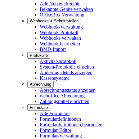
Alle Netzwerkgeräte
Bekannte Geräte verwalten
OfficeBox Verwaltung
Webhooks & Schnittstellen
Webhook-Verwaltung
Webhook-Protokoll
Webhooks verwalten
Webhook bearbeiten
BMD-Import
Protokolle
Aktivitätsprotokoll
System-Protokolle einsehen
Änderungsdetails anzeigen
Kassensysteme
Abrechnung
Abrechnungsstatus anzeigen
weboffice Abrechnung
Zahlungsmittel einrichten
Formulare
Alle Formulare
Formulardefinitionen
Formulardefinitionen bearbeiten
Formular-Editor
Formular-Verwaltung