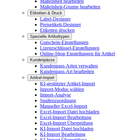
Maßeinheit bearbeiten
Maßeinheit-Gruppe bearbeiten
Etiketten & Druck
Label-Designer
Preisetikett-Designer
Etiketten drucken
Spezielle Artikeltypen
Gutschein-Einstellungen
Lizenzschlüssel-Einstellungen
Online-Shop Einstellungen für Artikel
Kundenpässe
Kundenpass-Arten verwalten
Kundenpass-Art bearbeiten
Artikel-Import
KI-gestützter Artikel-Import
Import-Modus wählen
Import-Analyse
Spaltenzuordnung
Manueller Excel-Import
Excel-Import Datei hochladen
Excel-Import Bearbeitung
Excel-Import Überprüfung
KI-Import Datei hochladen
KI-Import Bearbeitung
KI-Import Überprüfung