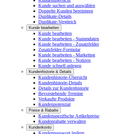
Kundenübersicht
Kunde suchen und auswählen
Doppelte Kunden bereinigen
Duplikate-Details
Duplikate-Vergleich
Kunde bearbeiten
Kunde bearbeiten
Kunde bearbeiten - Stammdaten
Kunde bearbeiten - Zusatzfelder
Zusatzfelder-Formular
Kunde bearbeiten - Marketing
Kunde bearbeiten - Notizen
Kunde schnell anlegen
Kundenhistorie & Details
Kundenhistorie-Übersicht
Kundenhistorie-Details
Details zur Kundenhistorie
Bevorstehende Termine
Verkaufte Produkte
Kundenpotenzial
Preise & Rabatte
Kundenspezifische Artikelpreise
Kundenrabatte verwalten
Kundenkonto
Kundenpasswort ändern