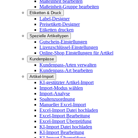
Maßeinheit bearbeiten
Maßeinheit-Gruppe bearbeiten
Etiketten & Druck
Label-Designer
Preisetikett-Designer
Etiketten drucken
Spezielle Artikeltypen
Gutschein-Einstellungen
Lizenzschlüssel-Einstellungen
Online-Shop Einstellungen für Artikel
Kundenpässe
Kundenpass-Arten verwalten
Kundenpass-Art bearbeiten
Artikel-Import
KI-gestützter Artikel-Import
Import-Modus wählen
Import-Analyse
Spaltenzuordnung
Manueller Excel-Import
Excel-Import Datei hochladen
Excel-Import Bearbeitung
Excel-Import Überprüfung
KI-Import Datei hochladen
KI-Import Bearbeitung
KI-Import Überprüfung