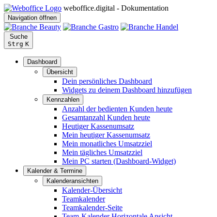
weboffice.digital - Dokumentation
Navigation öffnen
Suche
Strg
K
Dashboard
Übersicht
Dein persönliches Dashboard
Widgets zu deinem Dashboard hinzufügen
Kennzahlen
Anzahl der bedienten Kunden heute
Gesamtanzahl Kunden heute
Heutiger Kassenumsatz
Mein heutiger Kassenumsatz
Mein monatliches Umsatzziel
Mein tägliches Umsatzziel
Mein PC starten (Dashboard-Widget)
Kalender & Termine
Kalenderansichten
Kalender-Übersicht
Teamkalender
Teamkalender-Seite
Team-Kalender Horizontale Ansicht