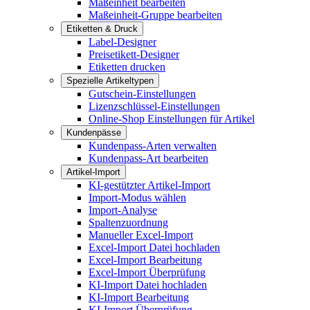
Maßeinheit bearbeiten
Maßeinheit-Gruppe bearbeiten
Etiketten & Druck
Label-Designer
Preisetikett-Designer
Etiketten drucken
Spezielle Artikeltypen
Gutschein-Einstellungen
Lizenzschlüssel-Einstellungen
Online-Shop Einstellungen für Artikel
Kundenpässe
Kundenpass-Arten verwalten
Kundenpass-Art bearbeiten
Artikel-Import
KI-gestützter Artikel-Import
Import-Modus wählen
Import-Analyse
Spaltenzuordnung
Manueller Excel-Import
Excel-Import Datei hochladen
Excel-Import Bearbeitung
Excel-Import Überprüfung
KI-Import Datei hochladen
KI-Import Bearbeitung
KI-Import Überprüfung