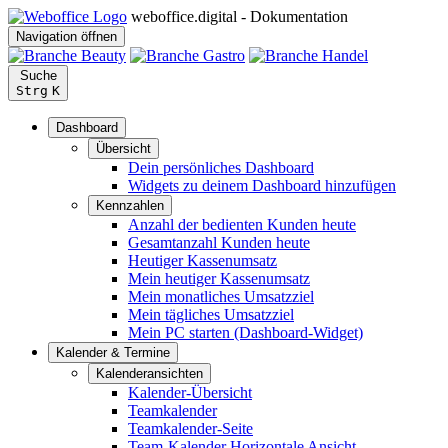
weboffice.digital - Dokumentation
Navigation öffnen
Suche
Strg
K
Dashboard
Übersicht
Dein persönliches Dashboard
Widgets zu deinem Dashboard hinzufügen
Kennzahlen
Anzahl der bedienten Kunden heute
Gesamtanzahl Kunden heute
Heutiger Kassenumsatz
Mein heutiger Kassenumsatz
Mein monatliches Umsatzziel
Mein tägliches Umsatzziel
Mein PC starten (Dashboard-Widget)
Kalender & Termine
Kalenderansichten
Kalender-Übersicht
Teamkalender
Teamkalender-Seite
Team-Kalender Horizontale Ansicht