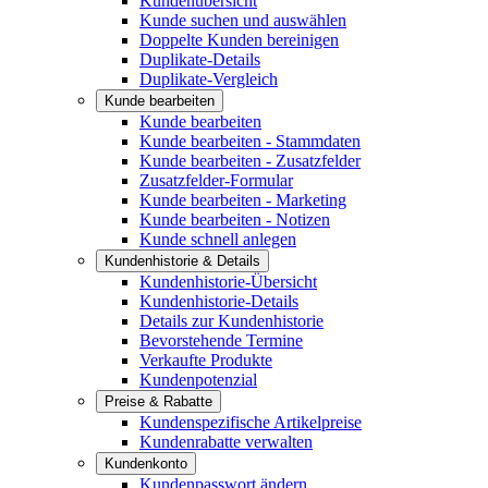
Kundenübersicht
Kunde suchen und auswählen
Doppelte Kunden bereinigen
Duplikate-Details
Duplikate-Vergleich
Kunde bearbeiten
Kunde bearbeiten
Kunde bearbeiten - Stammdaten
Kunde bearbeiten - Zusatzfelder
Zusatzfelder-Formular
Kunde bearbeiten - Marketing
Kunde bearbeiten - Notizen
Kunde schnell anlegen
Kundenhistorie & Details
Kundenhistorie-Übersicht
Kundenhistorie-Details
Details zur Kundenhistorie
Bevorstehende Termine
Verkaufte Produkte
Kundenpotenzial
Preise & Rabatte
Kundenspezifische Artikelpreise
Kundenrabatte verwalten
Kundenkonto
Kundenpasswort ändern