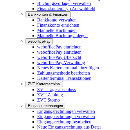
Buchungsvorlagen verwalten
Finanzkonten-Typ Auswahlfeld
Bankkonten & Finanzen
Bankkonto verwalten
Finanzkonto einrichten
Manuelle Buchungen
Manuelle Buchung anlegen
webofficePay
webofficePay einrichten
webofficePay einrichten
webofficePay Übersicht
webofficePay-Verwaltung
Neues Kartenterminal hinzufügen
Zahlungsmethode bearbeiten
Kartenterminal Transaktionen
ZVT Kartenterminal
ZVT Tagesabschluss
ZVT Zahlung
ZVT Storno
Eingangsrechnungen
Eingangsrechnungen verwalten
Eingangsrechnungen verwalten
Eingangsrechnung bearbeiten
Neue Eingangsrechnung aus Datei