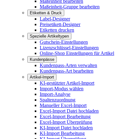
Maßeinheit bearbeiten
Maßeinheit-Gruppe bearbeiten
Etiketten & Druck
Label-Designer
Preisetikett-Designer
Etiketten drucken
Spezielle Artikeltypen
Gutschein-Einstellungen
Lizenzschlüssel-Einstellungen
Online-Shop Einstellungen für Artikel
Kundenpässe
Kundenpass-Arten verwalten
Kundenpass-Art bearbeiten
Artikel-Import
KI-gestützter Artikel-Import
Import-Modus wählen
Import-Analyse
Spaltenzuordnung
Manueller Excel-Import
Excel-Import Datei hochladen
Excel-Import Bearbeitung
Excel-Import Überprüfung
KI-Import Datei hochladen
KI-Import Bearbeitung
KI-Import Überprüfung