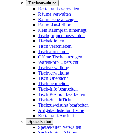
Tischverwaltung
Restaurants verwalten
Räume verwalten
Raumtische anzeigen
Raumplan-Editor
Kein Raumplan hinterlegt
Tischgruppen auswählen
Tischaktionen
Tisch verschieben
Tisch abrechnen
Offene Tische anzeigen
Warenkorb-Übersicht
Tischverwaltung
Tischverwaltung
Tisch-Übersicht
Tisch bearbeiten
Tisch-Info bearbeiten
Tisch-Position bearbeiten
Tisch-Schaltfläche
Tischzuweisung bearbeiten
Aufgabenliste für Tische
Restaurant-Ansicht
Speisekarten
Speisekarten verwalten
Speisekarten-Aktionen