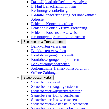
Datei-Upload für Rechnungsanalyse
E-Mail-Benachrichtigung zur
Rechnungsverarbeitung
E-Mail-Benachrichtigung bei unbekannter
Adresse
Fehlende Konten zuordnen
Fehlende Konten - Einzelzuordnung
Fehlende Kostenstelle zuweisen
Rechnungen prüfen und bearbeiten
Bankkonten & Transaktionen
Bankkonten verwalten
Bankkonten verwalten
Kontobewegungen verwalten
Kontobewegungen importieren
Bankbuchung bearbeiten
Automatische Transaktionszuordnung
Offene Zahlungen
Steuerberater-Portal
Steuerberaterportal
Steuerberater-Zugang erstellen
Steuerberater-Zugriffsverwaltung
Steuerberater-Konto bearbeiten
Steuerberater-Passwort setzen
Steuerberater-Kostenstelle bearbeiten
Steuerberater-Steuersatz bearbeiten