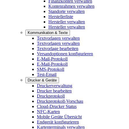
Finanzkonten verwalten
Kontenrahmen verwalten
Standorte verwalten
Herstellerliste
Hersteller verwalten
Hersteller verwalten
Kommunikation & Texte
Textvorlagen verwalten
Textvorlagen verwalten
Textvorlage bearbeiten
Versandoptionen konfigurieren
E-Mail-Protokoll
E-Mail-Protokoll
SMS-Protokoll
Test-Email
Drucker & Geräte
Druckerverwaltung
Drucker bearbeiten
Druckprotokoll
Druckprotokoll-Vorschau
Cloud-Drucker Status
NFC-Karten
Mobile Geräte Übersicht
Endgerät konfigurieren
Kartenterminals verwalten