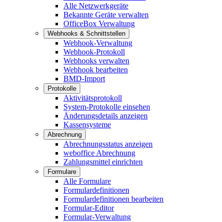
Alle Netzwerkgeräte
Bekannte Geräte verwalten
OfficeBox Verwaltung
Webhooks & Schnittstellen
Webhook-Verwaltung
Webhook-Protokoll
Webhooks verwalten
Webhook bearbeiten
BMD-Import
Protokolle
Aktivitätsprotokoll
System-Protokolle einsehen
Änderungsdetails anzeigen
Kassensysteme
Abrechnung
Abrechnungsstatus anzeigen
weboffice Abrechnung
Zahlungsmittel einrichten
Formulare
Alle Formulare
Formulardefinitionen
Formulardefinitionen bearbeiten
Formular-Editor
Formular-Verwaltung