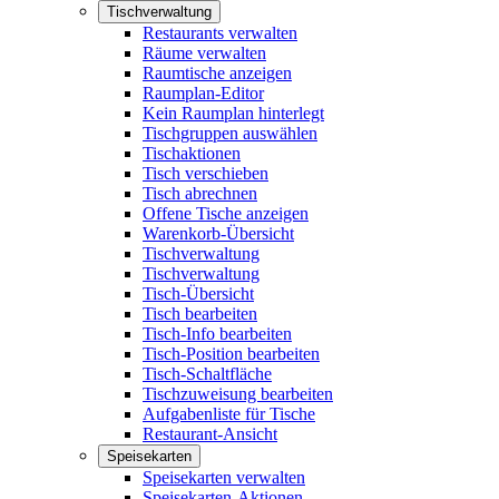
Tischverwaltung
Restaurants verwalten
Räume verwalten
Raumtische anzeigen
Raumplan-Editor
Kein Raumplan hinterlegt
Tischgruppen auswählen
Tischaktionen
Tisch verschieben
Tisch abrechnen
Offene Tische anzeigen
Warenkorb-Übersicht
Tischverwaltung
Tischverwaltung
Tisch-Übersicht
Tisch bearbeiten
Tisch-Info bearbeiten
Tisch-Position bearbeiten
Tisch-Schaltfläche
Tischzuweisung bearbeiten
Aufgabenliste für Tische
Restaurant-Ansicht
Speisekarten
Speisekarten verwalten
Speisekarten-Aktionen