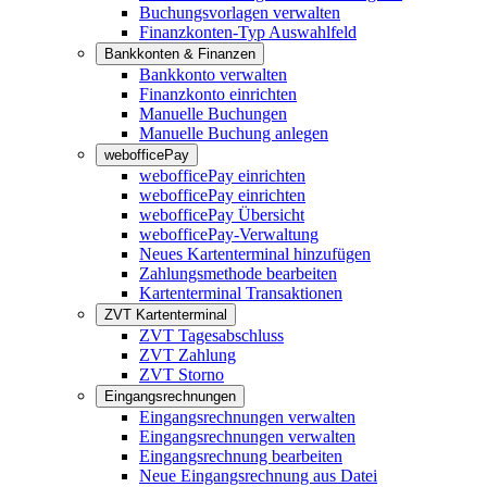
Buchungsvorlagen verwalten
Finanzkonten-Typ Auswahlfeld
Bankkonten & Finanzen
Bankkonto verwalten
Finanzkonto einrichten
Manuelle Buchungen
Manuelle Buchung anlegen
webofficePay
webofficePay einrichten
webofficePay einrichten
webofficePay Übersicht
webofficePay-Verwaltung
Neues Kartenterminal hinzufügen
Zahlungsmethode bearbeiten
Kartenterminal Transaktionen
ZVT Kartenterminal
ZVT Tagesabschluss
ZVT Zahlung
ZVT Storno
Eingangsrechnungen
Eingangsrechnungen verwalten
Eingangsrechnungen verwalten
Eingangsrechnung bearbeiten
Neue Eingangsrechnung aus Datei