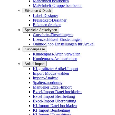
Maßeinheit bearbeiten
Maßeinheit-Gruppe bearbeiten
Etiketten & Druck
Label-Designer
Preisetikett-Designer
Etiketten drucken
Spezielle Artikeltypen
Gutschein-Einstellungen
Lizenzschlüssel-Einstellungen
Online-Shop Einstellungen für Artikel
Kundenpässe
Kundenpass-Arten verwalten
Kundenpass-Art bearbeiten
Artikel-Import
KI-gestützter Artikel-Import
Import-Modus wählen
Import-Analyse
Spaltenzuordnung
Manueller Excel-Import
Excel-Import Datei hochladen
Excel-Import Bearbeitung
Excel-Import Überprüfung
KI-Import Datei hochladen
KI-Import Bearbeitung
KI-Import Überprüfung