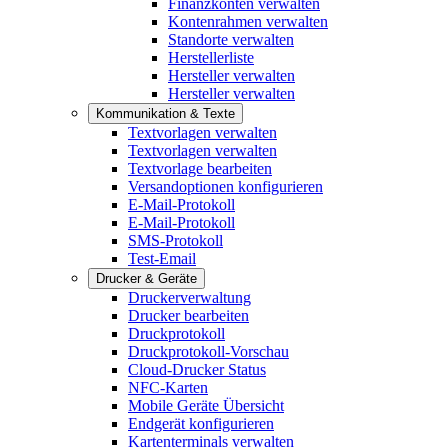
Finanzkonten verwalten
Kontenrahmen verwalten
Standorte verwalten
Herstellerliste
Hersteller verwalten
Hersteller verwalten
Kommunikation & Texte
Textvorlagen verwalten
Textvorlagen verwalten
Textvorlage bearbeiten
Versandoptionen konfigurieren
E-Mail-Protokoll
E-Mail-Protokoll
SMS-Protokoll
Test-Email
Drucker & Geräte
Druckerverwaltung
Drucker bearbeiten
Druckprotokoll
Druckprotokoll-Vorschau
Cloud-Drucker Status
NFC-Karten
Mobile Geräte Übersicht
Endgerät konfigurieren
Kartenterminals verwalten