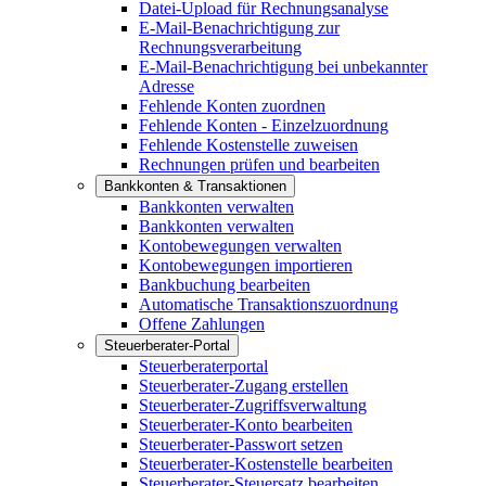
Datei-Upload für Rechnungsanalyse
E-Mail-Benachrichtigung zur
Rechnungsverarbeitung
E-Mail-Benachrichtigung bei unbekannter
Adresse
Fehlende Konten zuordnen
Fehlende Konten - Einzelzuordnung
Fehlende Kostenstelle zuweisen
Rechnungen prüfen und bearbeiten
Bankkonten & Transaktionen
Bankkonten verwalten
Bankkonten verwalten
Kontobewegungen verwalten
Kontobewegungen importieren
Bankbuchung bearbeiten
Automatische Transaktionszuordnung
Offene Zahlungen
Steuerberater-Portal
Steuerberaterportal
Steuerberater-Zugang erstellen
Steuerberater-Zugriffsverwaltung
Steuerberater-Konto bearbeiten
Steuerberater-Passwort setzen
Steuerberater-Kostenstelle bearbeiten
Steuerberater-Steuersatz bearbeiten