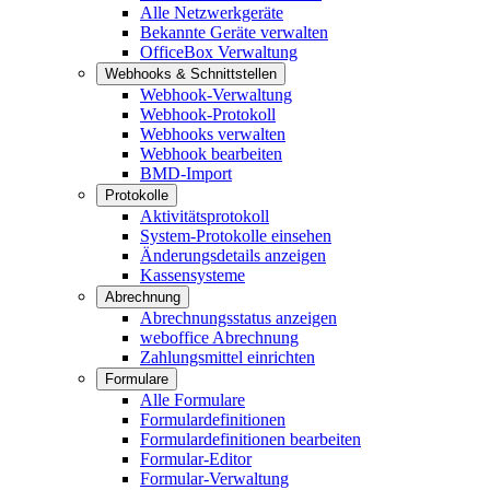
Alle Netzwerkgeräte
Bekannte Geräte verwalten
OfficeBox Verwaltung
Webhooks & Schnittstellen
Webhook-Verwaltung
Webhook-Protokoll
Webhooks verwalten
Webhook bearbeiten
BMD-Import
Protokolle
Aktivitätsprotokoll
System-Protokolle einsehen
Änderungsdetails anzeigen
Kassensysteme
Abrechnung
Abrechnungsstatus anzeigen
weboffice Abrechnung
Zahlungsmittel einrichten
Formulare
Alle Formulare
Formulardefinitionen
Formulardefinitionen bearbeiten
Formular-Editor
Formular-Verwaltung