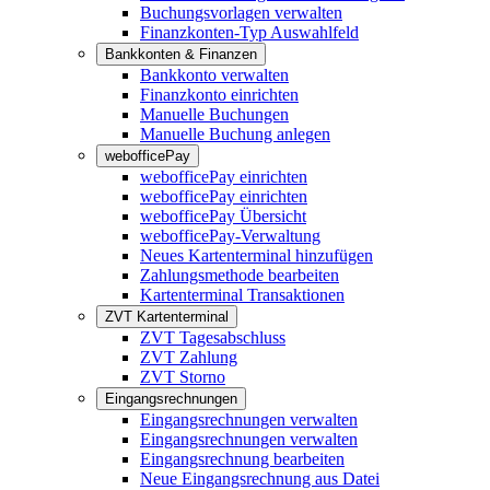
Buchungsvorlagen verwalten
Finanzkonten-Typ Auswahlfeld
Bankkonten & Finanzen
Bankkonto verwalten
Finanzkonto einrichten
Manuelle Buchungen
Manuelle Buchung anlegen
webofficePay
webofficePay einrichten
webofficePay einrichten
webofficePay Übersicht
webofficePay-Verwaltung
Neues Kartenterminal hinzufügen
Zahlungsmethode bearbeiten
Kartenterminal Transaktionen
ZVT Kartenterminal
ZVT Tagesabschluss
ZVT Zahlung
ZVT Storno
Eingangsrechnungen
Eingangsrechnungen verwalten
Eingangsrechnungen verwalten
Eingangsrechnung bearbeiten
Neue Eingangsrechnung aus Datei