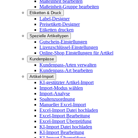
Maßeinheit bearbeiten
Maßeinheit-Gruppe bearbeiten
Etiketten & Druck
Label-Designer
Preisetikett-Designer
Etiketten drucken
Spezielle Artikeltypen
Gutschein-Einstellungen
Lizenzschlüssel-Einstellungen
Online-Shop Einstellungen für Artikel
Kundenpässe
Kundenpass-Arten verwalten
Kundenpass-Art bearbeiten
Artikel-Import
KI-gestützter Artikel-Import
Import-Modus wählen
Import-Analyse
Spaltenzuordnung
Manueller Excel-Import
Excel-Import Datei hochladen
Excel-Import Bearbeitung
Excel-Import Überprüfung
KI-Import Datei hochladen
KI-Import Bearbeitung
KI-Import Überprüfung