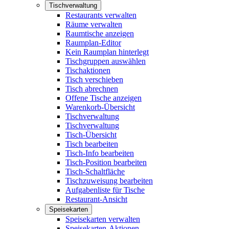
Tischverwaltung
Restaurants verwalten
Räume verwalten
Raumtische anzeigen
Raumplan-Editor
Kein Raumplan hinterlegt
Tischgruppen auswählen
Tischaktionen
Tisch verschieben
Tisch abrechnen
Offene Tische anzeigen
Warenkorb-Übersicht
Tischverwaltung
Tischverwaltung
Tisch-Übersicht
Tisch bearbeiten
Tisch-Info bearbeiten
Tisch-Position bearbeiten
Tisch-Schaltfläche
Tischzuweisung bearbeiten
Aufgabenliste für Tische
Restaurant-Ansicht
Speisekarten
Speisekarten verwalten
Speisekarten-Aktionen