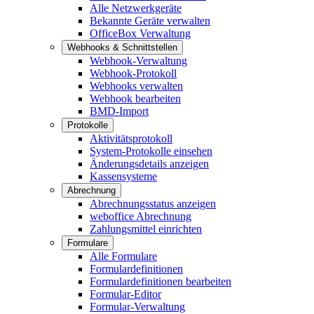
Alle Netzwerkgeräte
Bekannte Geräte verwalten
OfficeBox Verwaltung
Webhooks & Schnittstellen
Webhook-Verwaltung
Webhook-Protokoll
Webhooks verwalten
Webhook bearbeiten
BMD-Import
Protokolle
Aktivitätsprotokoll
System-Protokolle einsehen
Änderungsdetails anzeigen
Kassensysteme
Abrechnung
Abrechnungsstatus anzeigen
weboffice Abrechnung
Zahlungsmittel einrichten
Formulare
Alle Formulare
Formulardefinitionen
Formulardefinitionen bearbeiten
Formular-Editor
Formular-Verwaltung