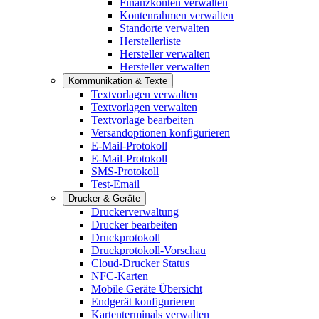
Finanzkonten verwalten
Kontenrahmen verwalten
Standorte verwalten
Herstellerliste
Hersteller verwalten
Hersteller verwalten
Kommunikation & Texte
Textvorlagen verwalten
Textvorlagen verwalten
Textvorlage bearbeiten
Versandoptionen konfigurieren
E-Mail-Protokoll
E-Mail-Protokoll
SMS-Protokoll
Test-Email
Drucker & Geräte
Druckerverwaltung
Drucker bearbeiten
Druckprotokoll
Druckprotokoll-Vorschau
Cloud-Drucker Status
NFC-Karten
Mobile Geräte Übersicht
Endgerät konfigurieren
Kartenterminals verwalten