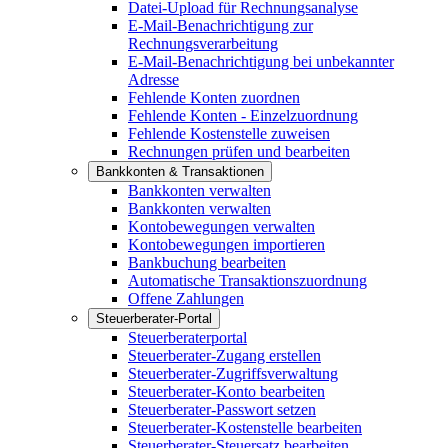
Datei-Upload für Rechnungsanalyse
E-Mail-Benachrichtigung zur
Rechnungsverarbeitung
E-Mail-Benachrichtigung bei unbekannter
Adresse
Fehlende Konten zuordnen
Fehlende Konten - Einzelzuordnung
Fehlende Kostenstelle zuweisen
Rechnungen prüfen und bearbeiten
Bankkonten & Transaktionen
Bankkonten verwalten
Bankkonten verwalten
Kontobewegungen verwalten
Kontobewegungen importieren
Bankbuchung bearbeiten
Automatische Transaktionszuordnung
Offene Zahlungen
Steuerberater-Portal
Steuerberaterportal
Steuerberater-Zugang erstellen
Steuerberater-Zugriffsverwaltung
Steuerberater-Konto bearbeiten
Steuerberater-Passwort setzen
Steuerberater-Kostenstelle bearbeiten
Steuerberater-Steuersatz bearbeiten