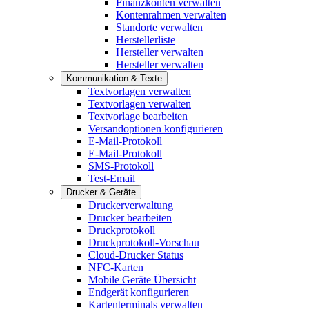
Finanzkonten verwalten
Kontenrahmen verwalten
Standorte verwalten
Herstellerliste
Hersteller verwalten
Hersteller verwalten
Kommunikation & Texte
Textvorlagen verwalten
Textvorlagen verwalten
Textvorlage bearbeiten
Versandoptionen konfigurieren
E-Mail-Protokoll
E-Mail-Protokoll
SMS-Protokoll
Test-Email
Drucker & Geräte
Druckerverwaltung
Drucker bearbeiten
Druckprotokoll
Druckprotokoll-Vorschau
Cloud-Drucker Status
NFC-Karten
Mobile Geräte Übersicht
Endgerät konfigurieren
Kartenterminals verwalten