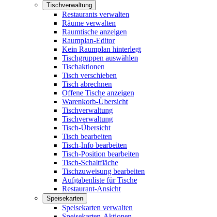
Tischverwaltung
Restaurants verwalten
Räume verwalten
Raumtische anzeigen
Raumplan-Editor
Kein Raumplan hinterlegt
Tischgruppen auswählen
Tischaktionen
Tisch verschieben
Tisch abrechnen
Offene Tische anzeigen
Warenkorb-Übersicht
Tischverwaltung
Tischverwaltung
Tisch-Übersicht
Tisch bearbeiten
Tisch-Info bearbeiten
Tisch-Position bearbeiten
Tisch-Schaltfläche
Tischzuweisung bearbeiten
Aufgabenliste für Tische
Restaurant-Ansicht
Speisekarten
Speisekarten verwalten
Speisekarten-Aktionen