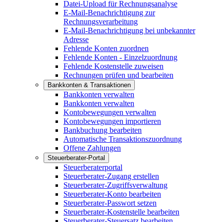
Datei-Upload für Rechnungsanalyse
E-Mail-Benachrichtigung zur
Rechnungsverarbeitung
E-Mail-Benachrichtigung bei unbekannter
Adresse
Fehlende Konten zuordnen
Fehlende Konten - Einzelzuordnung
Fehlende Kostenstelle zuweisen
Rechnungen prüfen und bearbeiten
Bankkonten & Transaktionen
Bankkonten verwalten
Bankkonten verwalten
Kontobewegungen verwalten
Kontobewegungen importieren
Bankbuchung bearbeiten
Automatische Transaktionszuordnung
Offene Zahlungen
Steuerberater-Portal
Steuerberaterportal
Steuerberater-Zugang erstellen
Steuerberater-Zugriffsverwaltung
Steuerberater-Konto bearbeiten
Steuerberater-Passwort setzen
Steuerberater-Kostenstelle bearbeiten
Steuerberater-Steuersatz bearbeiten