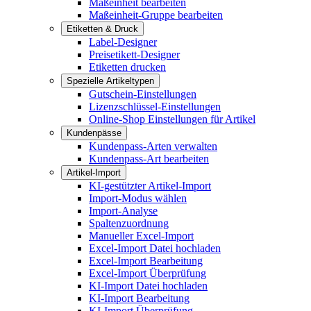
Maßeinheit bearbeiten
Maßeinheit-Gruppe bearbeiten
Etiketten & Druck
Label-Designer
Preisetikett-Designer
Etiketten drucken
Spezielle Artikeltypen
Gutschein-Einstellungen
Lizenzschlüssel-Einstellungen
Online-Shop Einstellungen für Artikel
Kundenpässe
Kundenpass-Arten verwalten
Kundenpass-Art bearbeiten
Artikel-Import
KI-gestützter Artikel-Import
Import-Modus wählen
Import-Analyse
Spaltenzuordnung
Manueller Excel-Import
Excel-Import Datei hochladen
Excel-Import Bearbeitung
Excel-Import Überprüfung
KI-Import Datei hochladen
KI-Import Bearbeitung
KI-Import Überprüfung