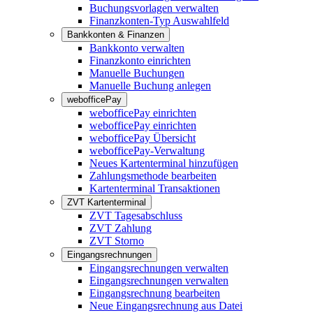
Buchungsvorlagen verwalten
Finanzkonten-Typ Auswahlfeld
Bankkonten & Finanzen
Bankkonto verwalten
Finanzkonto einrichten
Manuelle Buchungen
Manuelle Buchung anlegen
webofficePay
webofficePay einrichten
webofficePay einrichten
webofficePay Übersicht
webofficePay-Verwaltung
Neues Kartenterminal hinzufügen
Zahlungsmethode bearbeiten
Kartenterminal Transaktionen
ZVT Kartenterminal
ZVT Tagesabschluss
ZVT Zahlung
ZVT Storno
Eingangsrechnungen
Eingangsrechnungen verwalten
Eingangsrechnungen verwalten
Eingangsrechnung bearbeiten
Neue Eingangsrechnung aus Datei