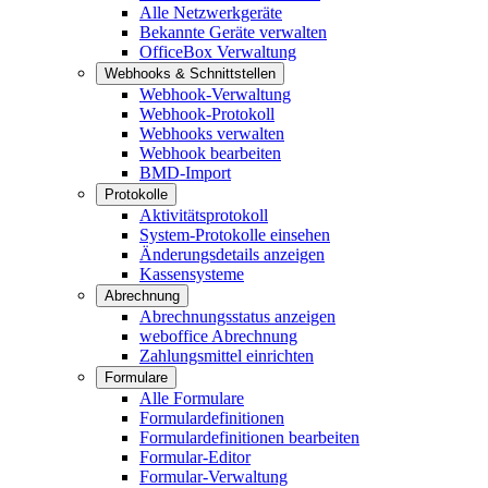
Alle Netzwerkgeräte
Bekannte Geräte verwalten
OfficeBox Verwaltung
Webhooks & Schnittstellen
Webhook-Verwaltung
Webhook-Protokoll
Webhooks verwalten
Webhook bearbeiten
BMD-Import
Protokolle
Aktivitätsprotokoll
System-Protokolle einsehen
Änderungsdetails anzeigen
Kassensysteme
Abrechnung
Abrechnungsstatus anzeigen
weboffice Abrechnung
Zahlungsmittel einrichten
Formulare
Alle Formulare
Formulardefinitionen
Formulardefinitionen bearbeiten
Formular-Editor
Formular-Verwaltung