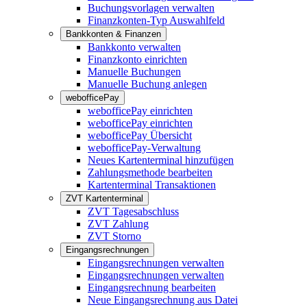
Buchungsvorlagen verwalten
Finanzkonten-Typ Auswahlfeld
Bankkonten & Finanzen
Bankkonto verwalten
Finanzkonto einrichten
Manuelle Buchungen
Manuelle Buchung anlegen
webofficePay
webofficePay einrichten
webofficePay einrichten
webofficePay Übersicht
webofficePay-Verwaltung
Neues Kartenterminal hinzufügen
Zahlungsmethode bearbeiten
Kartenterminal Transaktionen
ZVT Kartenterminal
ZVT Tagesabschluss
ZVT Zahlung
ZVT Storno
Eingangsrechnungen
Eingangsrechnungen verwalten
Eingangsrechnungen verwalten
Eingangsrechnung bearbeiten
Neue Eingangsrechnung aus Datei