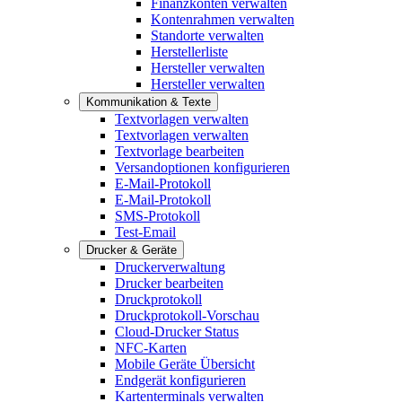
Finanzkonten verwalten
Kontenrahmen verwalten
Standorte verwalten
Herstellerliste
Hersteller verwalten
Hersteller verwalten
Kommunikation & Texte
Textvorlagen verwalten
Textvorlagen verwalten
Textvorlage bearbeiten
Versandoptionen konfigurieren
E-Mail-Protokoll
E-Mail-Protokoll
SMS-Protokoll
Test-Email
Drucker & Geräte
Druckerverwaltung
Drucker bearbeiten
Druckprotokoll
Druckprotokoll-Vorschau
Cloud-Drucker Status
NFC-Karten
Mobile Geräte Übersicht
Endgerät konfigurieren
Kartenterminals verwalten