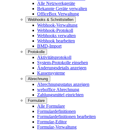
Alle Netzwerkgeräte
Bekannte Geräte verwalten
OfficeBox Verwaltung
Webhooks & Schnittstellen
Webhook-Verwaltung
Webhook-Protokoll
Webhooks verwalten
Webhook bearbeiten
BMD-Import
Protokolle
Aktivitätsprotokoll
System-Protokolle einsehen
Änderungsdetails anzeigen
Kassensysteme
Abrechnung
Abrechnungsstatus anzeigen
weboffice Abrechnung
Zahlungsmittel einrichten
Formulare
Alle Formulare
Formulardefinitionen
Formulardefinitionen bearbeiten
Formular-Editor
Formular-Verwaltung