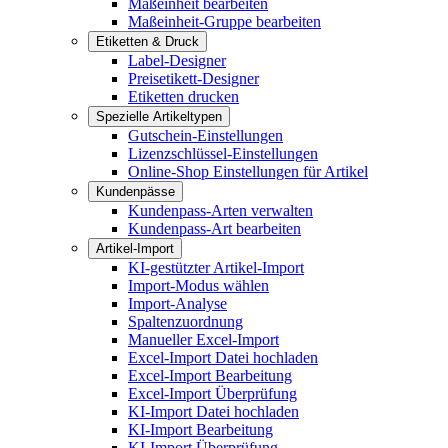
Maßeinheit bearbeiten
Maßeinheit-Gruppe bearbeiten
Etiketten & Druck
Label-Designer
Preisetikett-Designer
Etiketten drucken
Spezielle Artikeltypen
Gutschein-Einstellungen
Lizenzschlüssel-Einstellungen
Online-Shop Einstellungen für Artikel
Kundenpässe
Kundenpass-Arten verwalten
Kundenpass-Art bearbeiten
Artikel-Import
KI-gestützter Artikel-Import
Import-Modus wählen
Import-Analyse
Spaltenzuordnung
Manueller Excel-Import
Excel-Import Datei hochladen
Excel-Import Bearbeitung
Excel-Import Überprüfung
KI-Import Datei hochladen
KI-Import Bearbeitung
KI-Import Überprüfung