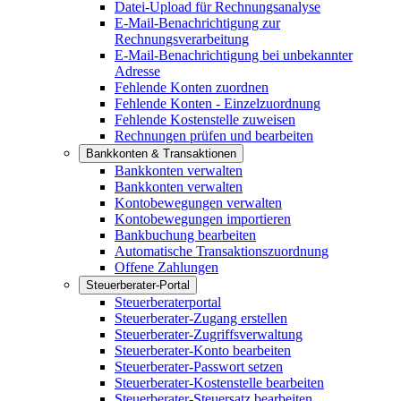
Datei-Upload für Rechnungsanalyse
E-Mail-Benachrichtigung zur
Rechnungsverarbeitung
E-Mail-Benachrichtigung bei unbekannter
Adresse
Fehlende Konten zuordnen
Fehlende Konten - Einzelzuordnung
Fehlende Kostenstelle zuweisen
Rechnungen prüfen und bearbeiten
Bankkonten & Transaktionen
Bankkonten verwalten
Bankkonten verwalten
Kontobewegungen verwalten
Kontobewegungen importieren
Bankbuchung bearbeiten
Automatische Transaktionszuordnung
Offene Zahlungen
Steuerberater-Portal
Steuerberaterportal
Steuerberater-Zugang erstellen
Steuerberater-Zugriffsverwaltung
Steuerberater-Konto bearbeiten
Steuerberater-Passwort setzen
Steuerberater-Kostenstelle bearbeiten
Steuerberater-Steuersatz bearbeiten