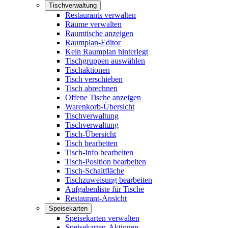
Tischverwaltung
Restaurants verwalten
Räume verwalten
Raumtische anzeigen
Raumplan-Editor
Kein Raumplan hinterlegt
Tischgruppen auswählen
Tischaktionen
Tisch verschieben
Tisch abrechnen
Offene Tische anzeigen
Warenkorb-Übersicht
Tischverwaltung
Tischverwaltung
Tisch-Übersicht
Tisch bearbeiten
Tisch-Info bearbeiten
Tisch-Position bearbeiten
Tisch-Schaltfläche
Tischzuweisung bearbeiten
Aufgabenliste für Tische
Restaurant-Ansicht
Speisekarten
Speisekarten verwalten
Speisekarten-Aktionen