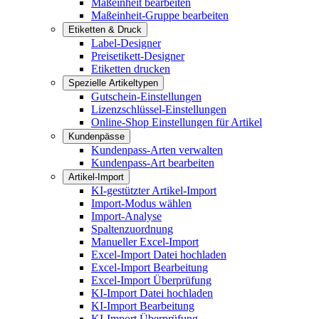
Maßeinheit bearbeiten
Maßeinheit-Gruppe bearbeiten
Etiketten & Druck
Label-Designer
Preisetikett-Designer
Etiketten drucken
Spezielle Artikeltypen
Gutschein-Einstellungen
Lizenzschlüssel-Einstellungen
Online-Shop Einstellungen für Artikel
Kundenpässe
Kundenpass-Arten verwalten
Kundenpass-Art bearbeiten
Artikel-Import
KI-gestützter Artikel-Import
Import-Modus wählen
Import-Analyse
Spaltenzuordnung
Manueller Excel-Import
Excel-Import Datei hochladen
Excel-Import Bearbeitung
Excel-Import Überprüfung
KI-Import Datei hochladen
KI-Import Bearbeitung
KI-Import Überprüfung