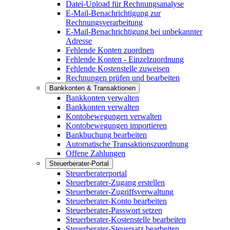
Datei-Upload für Rechnungsanalyse
E-Mail-Benachrichtigung zur
Rechnungsverarbeitung
E-Mail-Benachrichtigung bei unbekannter
Adresse
Fehlende Konten zuordnen
Fehlende Konten - Einzelzuordnung
Fehlende Kostenstelle zuweisen
Rechnungen prüfen und bearbeiten
Bankkonten & Transaktionen
Bankkonten verwalten
Bankkonten verwalten
Kontobewegungen verwalten
Kontobewegungen importieren
Bankbuchung bearbeiten
Automatische Transaktionszuordnung
Offene Zahlungen
Steuerberater-Portal
Steuerberaterportal
Steuerberater-Zugang erstellen
Steuerberater-Zugriffsverwaltung
Steuerberater-Konto bearbeiten
Steuerberater-Passwort setzen
Steuerberater-Kostenstelle bearbeiten
Steuerberater-Steuersatz bearbeiten