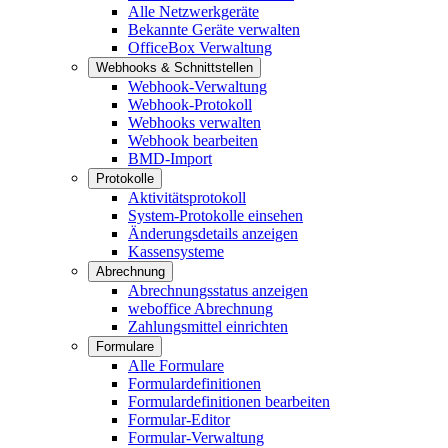
Alle Netzwerkgeräte
Bekannte Geräte verwalten
OfficeBox Verwaltung
Webhooks & Schnittstellen
Webhook-Verwaltung
Webhook-Protokoll
Webhooks verwalten
Webhook bearbeiten
BMD-Import
Protokolle
Aktivitätsprotokoll
System-Protokolle einsehen
Änderungsdetails anzeigen
Kassensysteme
Abrechnung
Abrechnungsstatus anzeigen
weboffice Abrechnung
Zahlungsmittel einrichten
Formulare
Alle Formulare
Formulardefinitionen
Formulardefinitionen bearbeiten
Formular-Editor
Formular-Verwaltung