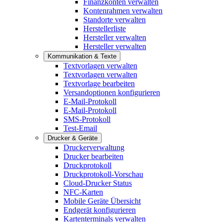
Finanzkonten verwalten
Kontenrahmen verwalten
Standorte verwalten
Herstellerliste
Hersteller verwalten
Hersteller verwalten
Kommunikation & Texte
Textvorlagen verwalten
Textvorlagen verwalten
Textvorlage bearbeiten
Versandoptionen konfigurieren
E-Mail-Protokoll
E-Mail-Protokoll
SMS-Protokoll
Test-Email
Drucker & Geräte
Druckerverwaltung
Drucker bearbeiten
Druckprotokoll
Druckprotokoll-Vorschau
Cloud-Drucker Status
NFC-Karten
Mobile Geräte Übersicht
Endgerät konfigurieren
Kartenterminals verwalten