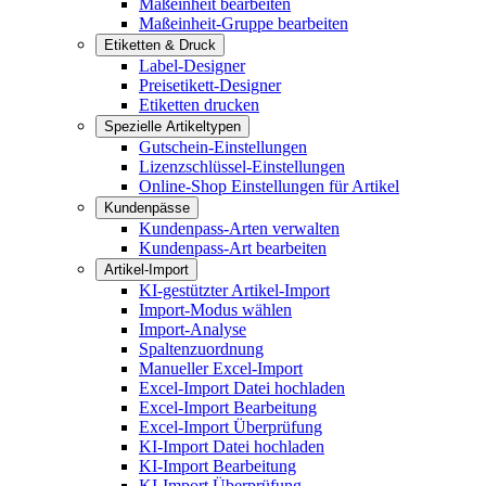
Maßeinheit bearbeiten
Maßeinheit-Gruppe bearbeiten
Etiketten & Druck
Label-Designer
Preisetikett-Designer
Etiketten drucken
Spezielle Artikeltypen
Gutschein-Einstellungen
Lizenzschlüssel-Einstellungen
Online-Shop Einstellungen für Artikel
Kundenpässe
Kundenpass-Arten verwalten
Kundenpass-Art bearbeiten
Artikel-Import
KI-gestützter Artikel-Import
Import-Modus wählen
Import-Analyse
Spaltenzuordnung
Manueller Excel-Import
Excel-Import Datei hochladen
Excel-Import Bearbeitung
Excel-Import Überprüfung
KI-Import Datei hochladen
KI-Import Bearbeitung
KI-Import Überprüfung