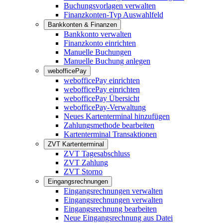
Buchungsvorlagen verwalten
Finanzkonten-Typ Auswahlfeld
Bankkonten & Finanzen
Bankkonto verwalten
Finanzkonto einrichten
Manuelle Buchungen
Manuelle Buchung anlegen
webofficePay
webofficePay einrichten
webofficePay einrichten
webofficePay Übersicht
webofficePay-Verwaltung
Neues Kartenterminal hinzufügen
Zahlungsmethode bearbeiten
Kartenterminal Transaktionen
ZVT Kartenterminal
ZVT Tagesabschluss
ZVT Zahlung
ZVT Storno
Eingangsrechnungen
Eingangsrechnungen verwalten
Eingangsrechnungen verwalten
Eingangsrechnung bearbeiten
Neue Eingangsrechnung aus Datei