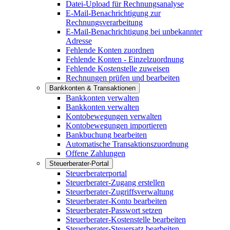
Datei-Upload für Rechnungsanalyse
E-Mail-Benachrichtigung zur
Rechnungsverarbeitung
E-Mail-Benachrichtigung bei unbekannter
Adresse
Fehlende Konten zuordnen
Fehlende Konten - Einzelzuordnung
Fehlende Kostenstelle zuweisen
Rechnungen prüfen und bearbeiten
Bankkonten & Transaktionen
Bankkonten verwalten
Bankkonten verwalten
Kontobewegungen verwalten
Kontobewegungen importieren
Bankbuchung bearbeiten
Automatische Transaktionszuordnung
Offene Zahlungen
Steuerberater-Portal
Steuerberaterportal
Steuerberater-Zugang erstellen
Steuerberater-Zugriffsverwaltung
Steuerberater-Konto bearbeiten
Steuerberater-Passwort setzen
Steuerberater-Kostenstelle bearbeiten
Steuerberater-Steuersatz bearbeiten