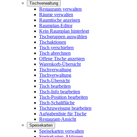
Tischverwaltung
Restaurants verwalten
Räume verwalten
Raumtische anzeigen
Raumplan-Editor
Kein Raumplan hinterlegt
Tischgruppen auswählen
Tischaktionen
Tisch verschieben
Tisch abrechnen
Offene Tische anzeigen
Warenkorb-Übersicht
Tischverwaltung
Tischverwaltung
Tisch-Übersicht
Tisch bearbeiten
Tisch-Info bearbeiten
Tisch-Position bearbeiten
Tisch-Schaltfläche
Tischzuweisung bearbeiten
Aufgabenliste für Tische
Restaurant-Ansicht
Speisekarten
Speisekarten verwalten
Speisekarten-Aktionen