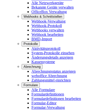
Alle Netzwerkgeräte
Bekannte Geräte verwalten
OfficeBox Verwaltung
Webhooks & Schnittstellen
Webhook-Verwaltung
Webhook-Protokoll
Webhooks verwalten
Webhook bearbeiten
BMD-Import
Protokolle
Aktivitätsprotokoll
System-Protokolle einsehen
Änderungsdetails anzeigen
Kassensysteme
Abrechnung
Abrechnungsstatus anzeigen
weboffice Abrechnung
Zahlungsmittel einrichten
Formulare
Alle Formulare
Formulardefinitionen
Formulardefinitionen bearbeiten
Formular-Editor
Formular-Verwaltung