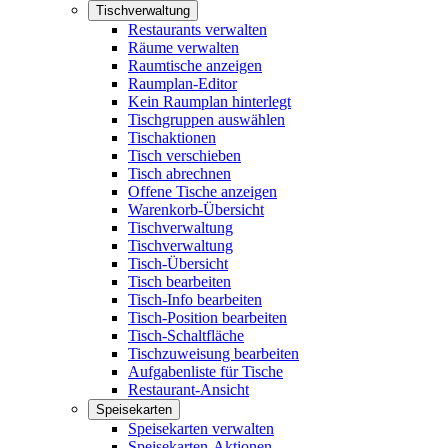
Tischverwaltung
Restaurants verwalten
Räume verwalten
Raumtische anzeigen
Raumplan-Editor
Kein Raumplan hinterlegt
Tischgruppen auswählen
Tischaktionen
Tisch verschieben
Tisch abrechnen
Offene Tische anzeigen
Warenkorb-Übersicht
Tischverwaltung
Tischverwaltung
Tisch-Übersicht
Tisch bearbeiten
Tisch-Info bearbeiten
Tisch-Position bearbeiten
Tisch-Schaltfläche
Tischzuweisung bearbeiten
Aufgabenliste für Tische
Restaurant-Ansicht
Speisekarten
Speisekarten verwalten
Speisekarten-Aktionen