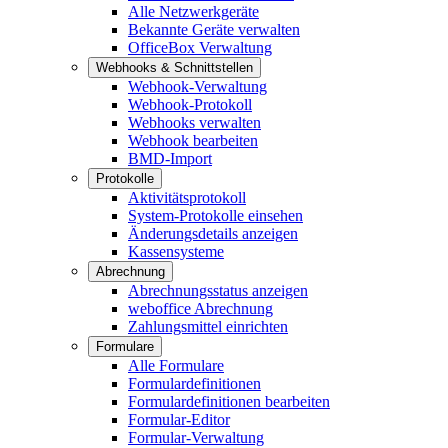
Alle Netzwerkgeräte
Bekannte Geräte verwalten
OfficeBox Verwaltung
Webhooks & Schnittstellen
Webhook-Verwaltung
Webhook-Protokoll
Webhooks verwalten
Webhook bearbeiten
BMD-Import
Protokolle
Aktivitätsprotokoll
System-Protokolle einsehen
Änderungsdetails anzeigen
Kassensysteme
Abrechnung
Abrechnungsstatus anzeigen
weboffice Abrechnung
Zahlungsmittel einrichten
Formulare
Alle Formulare
Formulardefinitionen
Formulardefinitionen bearbeiten
Formular-Editor
Formular-Verwaltung