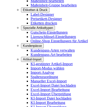
Maßeinheit bearbeiten
Maßeinheit-Gruppe bearbeiten
Etiketten & Druck
Label-Designer
Preisetikett-Designer
Etiketten drucken
Spezielle Artikeltypen
Gutschein-Einstellungen
Lizenzschlüssel-Einstellungen
Online-Shop Einstellungen für Artikel
Kundenpässe
Kundenpass-Arten verwalten
Kundenpass-Art bearbeiten
Artikel-Import
KI-gestützter Artikel-Import
Import-Modus wählen
Import-Analyse
Spaltenzuordnung
Manueller Excel-Import
Excel-Import Datei hochladen
Excel-Import Bearbeitung
Excel-Import Überprüfung
KI-Import Datei hochladen
KI-Import Bearbeitung
KI-Import Überprüfung