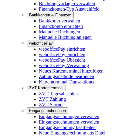
Buchungsvorlagen verwalten
Finanzkonten-Typ Auswahlfeld
Bankkonten & Finanzen
Bankkonto verwalten
Finanzkonto einrichten
Manuelle Buchungen
Manuelle Buchung anlegen
webofficePay
webofficePay einrichten
webofficePay einrichten
webofficePay Übersicht
webofficePay-Verwaltung
Neues Kartenterminal hinzufügen
Zahlungsmethode bearbeiten
Kartenterminal Transaktionen
ZVT Kartenterminal
ZVT Tagesabschluss
ZVT Zahlung
ZVT Storno
Eingangsrechnungen
Eingangsrechnungen verwalten
Eingangsrechnungen verwalten
Eingangsrechnung bearbeiten
Neue Eingangsrechnung aus Datei