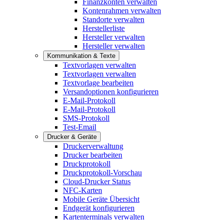
Finanzkonten verwalten
Kontenrahmen verwalten
Standorte verwalten
Herstellerliste
Hersteller verwalten
Hersteller verwalten
Kommunikation & Texte
Textvorlagen verwalten
Textvorlagen verwalten
Textvorlage bearbeiten
Versandoptionen konfigurieren
E-Mail-Protokoll
E-Mail-Protokoll
SMS-Protokoll
Test-Email
Drucker & Geräte
Druckerverwaltung
Drucker bearbeiten
Druckprotokoll
Druckprotokoll-Vorschau
Cloud-Drucker Status
NFC-Karten
Mobile Geräte Übersicht
Endgerät konfigurieren
Kartenterminals verwalten