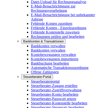
Datei-Upload für Rechnungsanalyse
E-Mail-Benachrichtigung zur
Rechnungsverarbeitung
E-Mail-Benachrichtigung bei unbekannter
Adresse
Fehlende Konten zuordnen
Fehlende Konten - Einzelzuordnung
Fehlende Kostenstelle zuweisen
Rechnungen prüfen und bearbeiten
Bankkonten & Transaktionen
Bankkonten verwalten
Bankkonten verwalten
Kontobewegungen verwalten
Kontobewegungen importieren
Bankbuchung bearbeiten
Automatische Transaktionszuordnung
Offene Zahlungen
Steuerberater-Portal
Steuerberaterportal
Steuerberater-Zugang erstellen
Steuerberater-Zugriffsverwaltung
Steuerberater-Konto bearbeiten
Steuerberater-Passwort setzen
Steuerberater-Kostenstelle bearbeiten
Steuerberater-Steuersatz bearbeiten