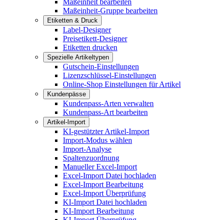
Maßeinheit bearbeiten
Maßeinheit-Gruppe bearbeiten
Etiketten & Druck
Label-Designer
Preisetikett-Designer
Etiketten drucken
Spezielle Artikeltypen
Gutschein-Einstellungen
Lizenzschlüssel-Einstellungen
Online-Shop Einstellungen für Artikel
Kundenpässe
Kundenpass-Arten verwalten
Kundenpass-Art bearbeiten
Artikel-Import
KI-gestützter Artikel-Import
Import-Modus wählen
Import-Analyse
Spaltenzuordnung
Manueller Excel-Import
Excel-Import Datei hochladen
Excel-Import Bearbeitung
Excel-Import Überprüfung
KI-Import Datei hochladen
KI-Import Bearbeitung
KI-Import Überprüfung