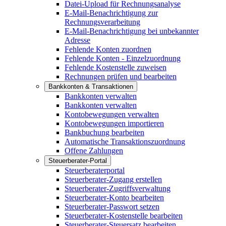
Datei-Upload für Rechnungsanalyse
E-Mail-Benachrichtigung zur
Rechnungsverarbeitung
E-Mail-Benachrichtigung bei unbekannter
Adresse
Fehlende Konten zuordnen
Fehlende Konten - Einzelzuordnung
Fehlende Kostenstelle zuweisen
Rechnungen prüfen und bearbeiten
Bankkonten & Transaktionen
Bankkonten verwalten
Bankkonten verwalten
Kontobewegungen verwalten
Kontobewegungen importieren
Bankbuchung bearbeiten
Automatische Transaktionszuordnung
Offene Zahlungen
Steuerberater-Portal
Steuerberaterportal
Steuerberater-Zugang erstellen
Steuerberater-Zugriffsverwaltung
Steuerberater-Konto bearbeiten
Steuerberater-Passwort setzen
Steuerberater-Kostenstelle bearbeiten
Steuerberater-Steuersatz bearbeiten