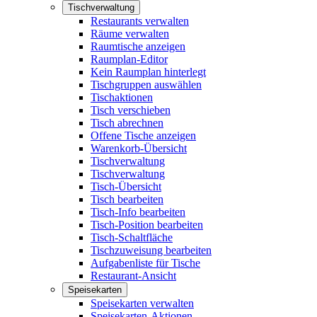
Tischverwaltung
Restaurants verwalten
Räume verwalten
Raumtische anzeigen
Raumplan-Editor
Kein Raumplan hinterlegt
Tischgruppen auswählen
Tischaktionen
Tisch verschieben
Tisch abrechnen
Offene Tische anzeigen
Warenkorb-Übersicht
Tischverwaltung
Tischverwaltung
Tisch-Übersicht
Tisch bearbeiten
Tisch-Info bearbeiten
Tisch-Position bearbeiten
Tisch-Schaltfläche
Tischzuweisung bearbeiten
Aufgabenliste für Tische
Restaurant-Ansicht
Speisekarten
Speisekarten verwalten
Speisekarten-Aktionen