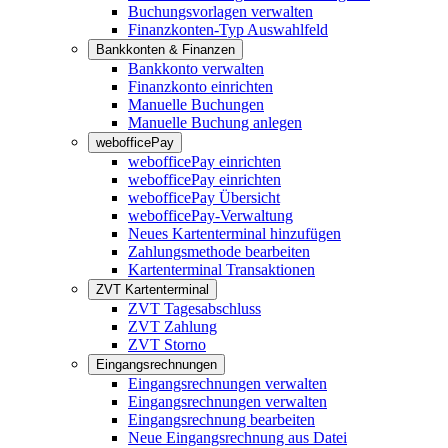
Buchungsvorlagen verwalten
Finanzkonten-Typ Auswahlfeld
Bankkonten & Finanzen
Bankkonto verwalten
Finanzkonto einrichten
Manuelle Buchungen
Manuelle Buchung anlegen
webofficePay
webofficePay einrichten
webofficePay einrichten
webofficePay Übersicht
webofficePay-Verwaltung
Neues Kartenterminal hinzufügen
Zahlungsmethode bearbeiten
Kartenterminal Transaktionen
ZVT Kartenterminal
ZVT Tagesabschluss
ZVT Zahlung
ZVT Storno
Eingangsrechnungen
Eingangsrechnungen verwalten
Eingangsrechnungen verwalten
Eingangsrechnung bearbeiten
Neue Eingangsrechnung aus Datei