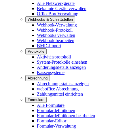
Alle Netzwerkgeräte
Bekannte Geräte verwalten
OfficeBox Verwaltung
Webhooks & Schnittstellen
Webhook-Verwaltung
Webhook-Protokoll
Webhooks verwalten
Webhook bearbeiten
BMD-Import
Protokolle
Aktivitätsprotokoll
System-Protokolle einsehen
Änderungsdetails anzeigen
Kassensysteme
Abrechnung
Abrechnungsstatus anzeigen
weboffice Abrechnung
Zahlungsmittel einrichten
Formulare
Alle Formulare
Formulardefinitionen
Formulardefinitionen bearbeiten
Formular-Editor
Formular-Verwaltung