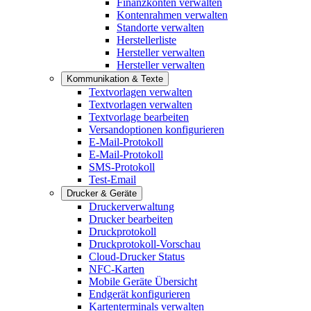
Finanzkonten verwalten
Kontenrahmen verwalten
Standorte verwalten
Herstellerliste
Hersteller verwalten
Hersteller verwalten
Kommunikation & Texte
Textvorlagen verwalten
Textvorlagen verwalten
Textvorlage bearbeiten
Versandoptionen konfigurieren
E-Mail-Protokoll
E-Mail-Protokoll
SMS-Protokoll
Test-Email
Drucker & Geräte
Druckerverwaltung
Drucker bearbeiten
Druckprotokoll
Druckprotokoll-Vorschau
Cloud-Drucker Status
NFC-Karten
Mobile Geräte Übersicht
Endgerät konfigurieren
Kartenterminals verwalten