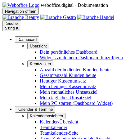
weboffice.digital - Dokumentation
Navigation öffnen
Suche
Strg
K
Dashboard
Übersicht
Dein persönliches Dashboard
Widgets zu deinem Dashboard hinzufügen
Kennzahlen
Anzahl der bedienten Kunden heute
Gesamtanzahl Kunden heute
Heutiger Kassenumsatz
Mein heutiger Kassenumsatz
Mein monatliches Umsatzziel
Mein tägliches Umsatzziel
Mein PC starten (Dashboard-Widget)
Kalender & Termine
Kalenderansichten
Kalender-Übersicht
Teamkalender
Teamkalender-Seite
Team-Kalender Horizontale Ansicht