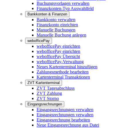
Buchungsvorlagen verwalten
Finanzkonten-Typ Auswahlfeld
Bankkonten & Finanzen
Bankkonto verwalten
Finanzkonto einrichten
Manuelle Buchungen
Manuelle Buchung anlegen
webofficePay
webofficePay einrichten
webofficePay einrichten
webofficePay Übersicht
webofficePay-Verwaltung
Neues Kartenterminal hinzufügen
Zahlungsmethode bearbeiten
Kartenterminal Transaktionen
ZVT Kartenterminal
ZVT Tagesabschluss
ZVT Zahlung
ZVT Storno
Eingangsrechnungen
Eingangsrechnungen verwalten
Eingangsrechnungen verwalten
Eingangsrechnung bearbeiten
Neue Eingangsrechnung aus Datei