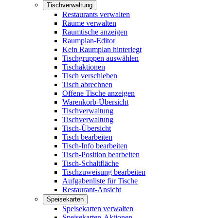
Tischverwaltung
Restaurants verwalten
Räume verwalten
Raumtische anzeigen
Raumplan-Editor
Kein Raumplan hinterlegt
Tischgruppen auswählen
Tischaktionen
Tisch verschieben
Tisch abrechnen
Offene Tische anzeigen
Warenkorb-Übersicht
Tischverwaltung
Tischverwaltung
Tisch-Übersicht
Tisch bearbeiten
Tisch-Info bearbeiten
Tisch-Position bearbeiten
Tisch-Schaltfläche
Tischzuweisung bearbeiten
Aufgabenliste für Tische
Restaurant-Ansicht
Speisekarten
Speisekarten verwalten
Speisekarten-Aktionen