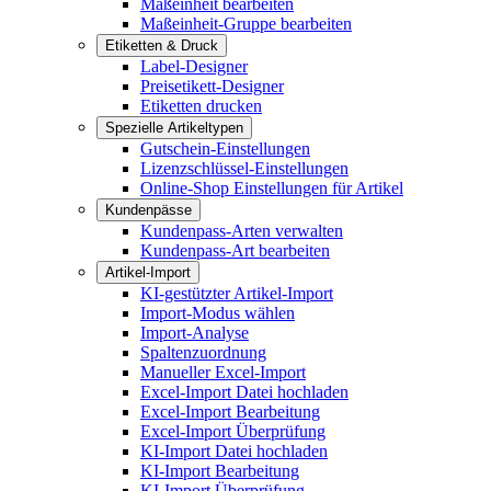
Maßeinheit bearbeiten
Maßeinheit-Gruppe bearbeiten
Etiketten & Druck
Label-Designer
Preisetikett-Designer
Etiketten drucken
Spezielle Artikeltypen
Gutschein-Einstellungen
Lizenzschlüssel-Einstellungen
Online-Shop Einstellungen für Artikel
Kundenpässe
Kundenpass-Arten verwalten
Kundenpass-Art bearbeiten
Artikel-Import
KI-gestützter Artikel-Import
Import-Modus wählen
Import-Analyse
Spaltenzuordnung
Manueller Excel-Import
Excel-Import Datei hochladen
Excel-Import Bearbeitung
Excel-Import Überprüfung
KI-Import Datei hochladen
KI-Import Bearbeitung
KI-Import Überprüfung