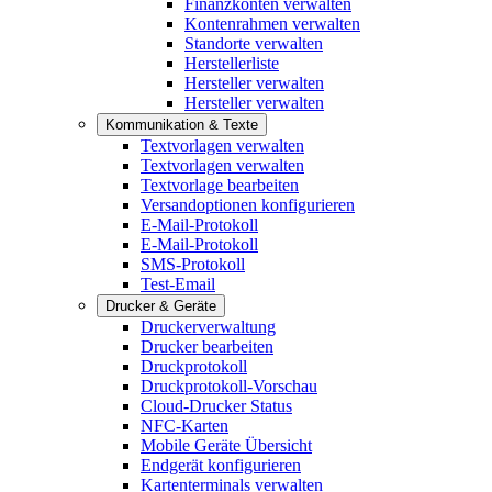
Finanzkonten verwalten
Kontenrahmen verwalten
Standorte verwalten
Herstellerliste
Hersteller verwalten
Hersteller verwalten
Kommunikation & Texte
Textvorlagen verwalten
Textvorlagen verwalten
Textvorlage bearbeiten
Versandoptionen konfigurieren
E-Mail-Protokoll
E-Mail-Protokoll
SMS-Protokoll
Test-Email
Drucker & Geräte
Druckerverwaltung
Drucker bearbeiten
Druckprotokoll
Druckprotokoll-Vorschau
Cloud-Drucker Status
NFC-Karten
Mobile Geräte Übersicht
Endgerät konfigurieren
Kartenterminals verwalten