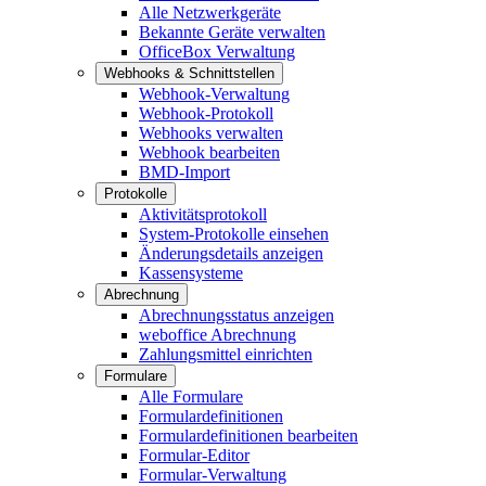
Alle Netzwerkgeräte
Bekannte Geräte verwalten
OfficeBox Verwaltung
Webhooks & Schnittstellen
Webhook-Verwaltung
Webhook-Protokoll
Webhooks verwalten
Webhook bearbeiten
BMD-Import
Protokolle
Aktivitätsprotokoll
System-Protokolle einsehen
Änderungsdetails anzeigen
Kassensysteme
Abrechnung
Abrechnungsstatus anzeigen
weboffice Abrechnung
Zahlungsmittel einrichten
Formulare
Alle Formulare
Formulardefinitionen
Formulardefinitionen bearbeiten
Formular-Editor
Formular-Verwaltung