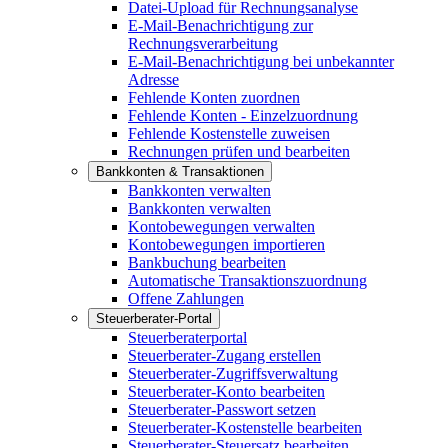
Datei-Upload für Rechnungsanalyse
E-Mail-Benachrichtigung zur
Rechnungsverarbeitung
E-Mail-Benachrichtigung bei unbekannter
Adresse
Fehlende Konten zuordnen
Fehlende Konten - Einzelzuordnung
Fehlende Kostenstelle zuweisen
Rechnungen prüfen und bearbeiten
Bankkonten & Transaktionen
Bankkonten verwalten
Bankkonten verwalten
Kontobewegungen verwalten
Kontobewegungen importieren
Bankbuchung bearbeiten
Automatische Transaktionszuordnung
Offene Zahlungen
Steuerberater-Portal
Steuerberaterportal
Steuerberater-Zugang erstellen
Steuerberater-Zugriffsverwaltung
Steuerberater-Konto bearbeiten
Steuerberater-Passwort setzen
Steuerberater-Kostenstelle bearbeiten
Steuerberater-Steuersatz bearbeiten