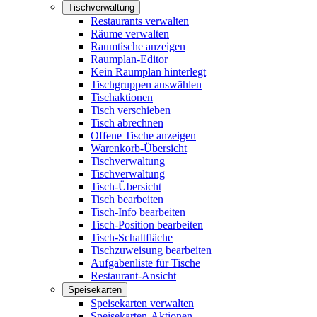
Tischverwaltung
Restaurants verwalten
Räume verwalten
Raumtische anzeigen
Raumplan-Editor
Kein Raumplan hinterlegt
Tischgruppen auswählen
Tischaktionen
Tisch verschieben
Tisch abrechnen
Offene Tische anzeigen
Warenkorb-Übersicht
Tischverwaltung
Tischverwaltung
Tisch-Übersicht
Tisch bearbeiten
Tisch-Info bearbeiten
Tisch-Position bearbeiten
Tisch-Schaltfläche
Tischzuweisung bearbeiten
Aufgabenliste für Tische
Restaurant-Ansicht
Speisekarten
Speisekarten verwalten
Speisekarten-Aktionen