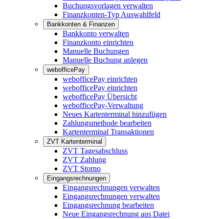
Buchungsvorlagen verwalten
Finanzkonten-Typ Auswahlfeld
Bankkonten & Finanzen
Bankkonto verwalten
Finanzkonto einrichten
Manuelle Buchungen
Manuelle Buchung anlegen
webofficePay
webofficePay einrichten
webofficePay einrichten
webofficePay Übersicht
webofficePay-Verwaltung
Neues Kartenterminal hinzufügen
Zahlungsmethode bearbeiten
Kartenterminal Transaktionen
ZVT Kartenterminal
ZVT Tagesabschluss
ZVT Zahlung
ZVT Storno
Eingangsrechnungen
Eingangsrechnungen verwalten
Eingangsrechnungen verwalten
Eingangsrechnung bearbeiten
Neue Eingangsrechnung aus Datei