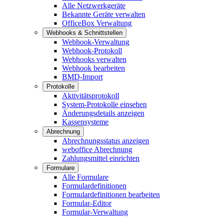
Alle Netzwerkgeräte
Bekannte Geräte verwalten
OfficeBox Verwaltung
Webhooks & Schnittstellen
Webhook-Verwaltung
Webhook-Protokoll
Webhooks verwalten
Webhook bearbeiten
BMD-Import
Protokolle
Aktivitätsprotokoll
System-Protokolle einsehen
Änderungsdetails anzeigen
Kassensysteme
Abrechnung
Abrechnungsstatus anzeigen
weboffice Abrechnung
Zahlungsmittel einrichten
Formulare
Alle Formulare
Formulardefinitionen
Formulardefinitionen bearbeiten
Formular-Editor
Formular-Verwaltung