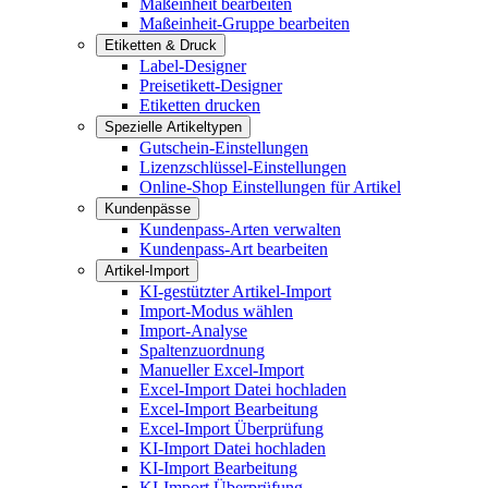
Maßeinheit bearbeiten
Maßeinheit-Gruppe bearbeiten
Etiketten & Druck
Label-Designer
Preisetikett-Designer
Etiketten drucken
Spezielle Artikeltypen
Gutschein-Einstellungen
Lizenzschlüssel-Einstellungen
Online-Shop Einstellungen für Artikel
Kundenpässe
Kundenpass-Arten verwalten
Kundenpass-Art bearbeiten
Artikel-Import
KI-gestützter Artikel-Import
Import-Modus wählen
Import-Analyse
Spaltenzuordnung
Manueller Excel-Import
Excel-Import Datei hochladen
Excel-Import Bearbeitung
Excel-Import Überprüfung
KI-Import Datei hochladen
KI-Import Bearbeitung
KI-Import Überprüfung