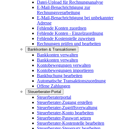
Datei-Upload für Rechnungsanalyse
E-Mail-Benachrichtigung zur
Rechnungsverarbeitung
E-Mail-Benachrichtigung bei unbekannter
Adresse
Fehlende Konten zuordnen
Fehlende Konten - Einzelzuordnung
Fehlende Kostenstelle zuweisen
Rechnungen prüfen und bearbeiten
Bankkonten & Transaktionen
Bankkonten verwalten
Bankkonten verwalten
Kontobewegungen verwalten
Kontobewegungen importieren
Bankbuchung bearbeiten
Automatische Transaktionszuordnung
Offene Zahlungen
Steuerberater-Portal
Steuerberaterportal
Steuerberater-Zugang erstellen
Steuerberater-Zugriffsverwaltung
Steuerberater-Konto bearbeiten
Steuerberater-Passwort setzen
Steuerberater-Kostenstelle bearbeiten
Steuerberater-Steuersatz bearbeiten