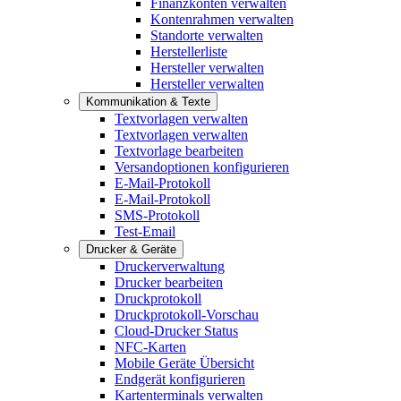
Finanzkonten verwalten
Kontenrahmen verwalten
Standorte verwalten
Herstellerliste
Hersteller verwalten
Hersteller verwalten
Kommunikation & Texte
Textvorlagen verwalten
Textvorlagen verwalten
Textvorlage bearbeiten
Versandoptionen konfigurieren
E-Mail-Protokoll
E-Mail-Protokoll
SMS-Protokoll
Test-Email
Drucker & Geräte
Druckerverwaltung
Drucker bearbeiten
Druckprotokoll
Druckprotokoll-Vorschau
Cloud-Drucker Status
NFC-Karten
Mobile Geräte Übersicht
Endgerät konfigurieren
Kartenterminals verwalten