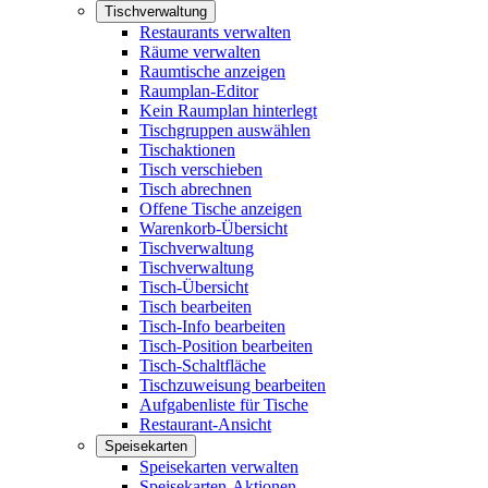
Tischverwaltung
Restaurants verwalten
Räume verwalten
Raumtische anzeigen
Raumplan-Editor
Kein Raumplan hinterlegt
Tischgruppen auswählen
Tischaktionen
Tisch verschieben
Tisch abrechnen
Offene Tische anzeigen
Warenkorb-Übersicht
Tischverwaltung
Tischverwaltung
Tisch-Übersicht
Tisch bearbeiten
Tisch-Info bearbeiten
Tisch-Position bearbeiten
Tisch-Schaltfläche
Tischzuweisung bearbeiten
Aufgabenliste für Tische
Restaurant-Ansicht
Speisekarten
Speisekarten verwalten
Speisekarten-Aktionen