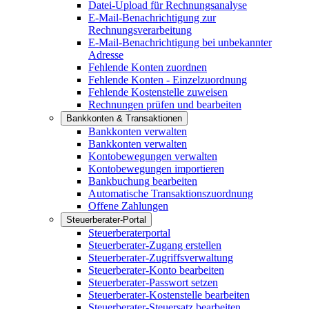
Datei-Upload für Rechnungsanalyse
E-Mail-Benachrichtigung zur
Rechnungsverarbeitung
E-Mail-Benachrichtigung bei unbekannter
Adresse
Fehlende Konten zuordnen
Fehlende Konten - Einzelzuordnung
Fehlende Kostenstelle zuweisen
Rechnungen prüfen und bearbeiten
Bankkonten & Transaktionen
Bankkonten verwalten
Bankkonten verwalten
Kontobewegungen verwalten
Kontobewegungen importieren
Bankbuchung bearbeiten
Automatische Transaktionszuordnung
Offene Zahlungen
Steuerberater-Portal
Steuerberaterportal
Steuerberater-Zugang erstellen
Steuerberater-Zugriffsverwaltung
Steuerberater-Konto bearbeiten
Steuerberater-Passwort setzen
Steuerberater-Kostenstelle bearbeiten
Steuerberater-Steuersatz bearbeiten