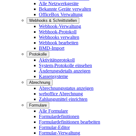
Alle Netzwerkgeräte
Bekannte Geräte verwalten
OfficeBox Verwaltung
Webhooks & Schnittstellen
Webhook-Verwaltung
Webhook-Protokoll
Webhooks verwalten
Webhook bearbeiten
BMD-Import
Protokolle
Aktivitätsprotokoll
System-Protokolle einsehen
Änderungsdetails anzeigen
Kassensysteme
Abrechnung
Abrechnungsstatus anzeigen
weboffice Abrechnung
Zahlungsmittel einrichten
Formulare
Alle Formulare
Formulardefinitionen
Formulardefinitionen bearbeiten
Formular-Editor
Formular-Verwaltung