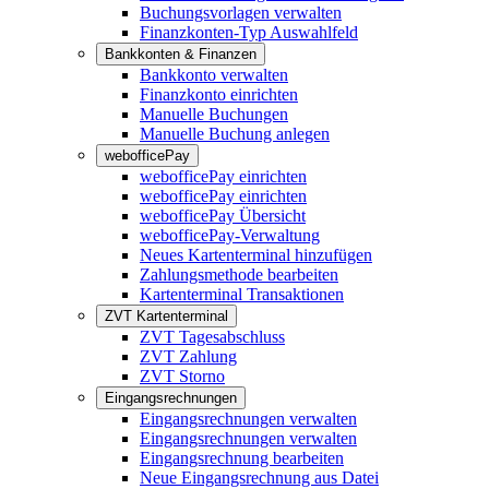
Buchungsvorlagen verwalten
Finanzkonten-Typ Auswahlfeld
Bankkonten & Finanzen
Bankkonto verwalten
Finanzkonto einrichten
Manuelle Buchungen
Manuelle Buchung anlegen
webofficePay
webofficePay einrichten
webofficePay einrichten
webofficePay Übersicht
webofficePay-Verwaltung
Neues Kartenterminal hinzufügen
Zahlungsmethode bearbeiten
Kartenterminal Transaktionen
ZVT Kartenterminal
ZVT Tagesabschluss
ZVT Zahlung
ZVT Storno
Eingangsrechnungen
Eingangsrechnungen verwalten
Eingangsrechnungen verwalten
Eingangsrechnung bearbeiten
Neue Eingangsrechnung aus Datei