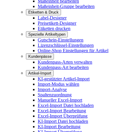
Maßeinheit bearbeiten
Maßeinheit-Gruppe bearbeiten
Etiketten & Druck
Label-Designer
Preisetikett-Designer
Etiketten drucken
Spezielle Artikeltypen
Gutschein-Einstellungen
Lizenzschlüssel-Einstellungen
Online-Shop Einstellungen für Artikel
Kundenpässe
Kundenpass-Arten verwalten
Kundenpass-Art bearbeiten
Artikel-Import
KI-gestützter Artikel-Import
Import-Modus wählen
Import-Analyse
Spaltenzuordnung
Manueller Excel-Import
Excel-Import Datei hochladen
Excel-Import Bearbeitung
Excel-Import Überprüfung
KI-Import Datei hochladen
KI-Import Bearbeitung
KI-Import Überprüfung