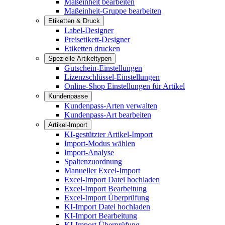
Maßeinheit bearbeiten
Maßeinheit-Gruppe bearbeiten
Etiketten & Druck
Label-Designer
Preisetikett-Designer
Etiketten drucken
Spezielle Artikeltypen
Gutschein-Einstellungen
Lizenzschlüssel-Einstellungen
Online-Shop Einstellungen für Artikel
Kundenpässe
Kundenpass-Arten verwalten
Kundenpass-Art bearbeiten
Artikel-Import
KI-gestützter Artikel-Import
Import-Modus wählen
Import-Analyse
Spaltenzuordnung
Manueller Excel-Import
Excel-Import Datei hochladen
Excel-Import Bearbeitung
Excel-Import Überprüfung
KI-Import Datei hochladen
KI-Import Bearbeitung
KI-Import Überprüfung