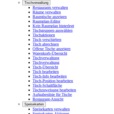
Tischverwaltung
Restaurants verwalten
Räume verwalten
Raumtische anzeigen
Raumplan-Editor
Kein Raumplan hinterlegt
Tischgruppen auswählen
Tischaktionen
Tisch verschieben
Tisch abrechnen
Offene Tische anzeigen
Warenkorb-Übersicht
Tischverwaltung
Tischverwaltung
Tisch-Übersicht
Tisch bearbeiten
Tisch-Info bearbeiten
Tisch-Position bearbeiten
Tisch-Schaltfläche
Tischzuweisung bearbeiten
Aufgabenliste für Tische
Restaurant-Ansicht
Speisekarten
Speisekarten verwalten
Speisekarten-Aktionen