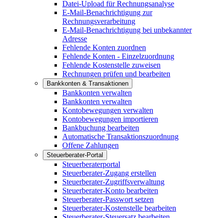
Datei-Upload für Rechnungsanalyse
E-Mail-Benachrichtigung zur
Rechnungsverarbeitung
E-Mail-Benachrichtigung bei unbekannter
Adresse
Fehlende Konten zuordnen
Fehlende Konten - Einzelzuordnung
Fehlende Kostenstelle zuweisen
Rechnungen prüfen und bearbeiten
Bankkonten & Transaktionen
Bankkonten verwalten
Bankkonten verwalten
Kontobewegungen verwalten
Kontobewegungen importieren
Bankbuchung bearbeiten
Automatische Transaktionszuordnung
Offene Zahlungen
Steuerberater-Portal
Steuerberaterportal
Steuerberater-Zugang erstellen
Steuerberater-Zugriffsverwaltung
Steuerberater-Konto bearbeiten
Steuerberater-Passwort setzen
Steuerberater-Kostenstelle bearbeiten
Steuerberater-Steuersatz bearbeiten