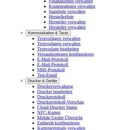
Finanzkonten verwalten
Kontenrahmen verwalten
Standorte verwalten
Herstellerliste
Hersteller verwalten
Hersteller verwalten
Kommunikation & Texte
Textvorlagen verwalten
Textvorlagen verwalten
Textvorlage bearbeiten
Versandoptionen konfigurieren
E-Mail-Protokoll
E-Mail-Protokoll
SMS-Protokoll
Test-Email
Drucker & Geräte
Druckerverwaltung
Drucker bearbeiten
Druckprotokoll
Druckprotokoll-Vorschau
Cloud-Drucker Status
NFC-Karten
Mobile Geräte Übersicht
Endgerät konfigurieren
Kartenterminals verwalten