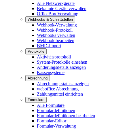
Alle Netzwerkgeräte
Bekannte Geräte verwalten
OfficeBox Verwaltung
Webhooks & Schnittstellen
Webhook-Verwaltung
Webhook-Protokoll
Webhooks verwalten
Webhook bearbeiten
BMD-Import
Protokolle
Aktivitätsprotokoll
System-Protokolle einsehen
Änderungsdetails anzeigen
Kassensysteme
Abrechnung
Abrechnungsstatus anzeigen
weboffice Abrechnung
Zahlungsmittel einrichten
Formulare
Alle Formulare
Formulardefinitionen
Formulardefinitionen bearbeiten
Formular-Editor
Formular-Verwaltung