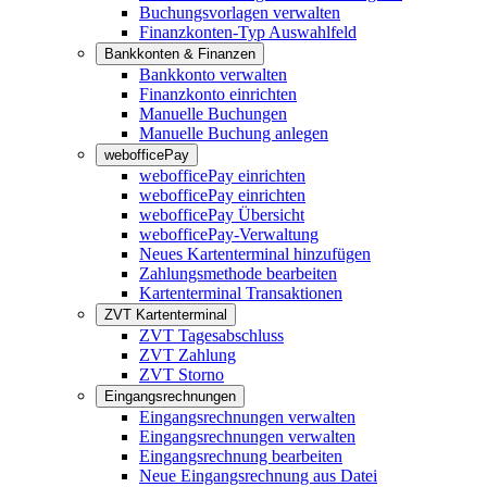
Buchungsvorlagen verwalten
Finanzkonten-Typ Auswahlfeld
Bankkonten & Finanzen
Bankkonto verwalten
Finanzkonto einrichten
Manuelle Buchungen
Manuelle Buchung anlegen
webofficePay
webofficePay einrichten
webofficePay einrichten
webofficePay Übersicht
webofficePay-Verwaltung
Neues Kartenterminal hinzufügen
Zahlungsmethode bearbeiten
Kartenterminal Transaktionen
ZVT Kartenterminal
ZVT Tagesabschluss
ZVT Zahlung
ZVT Storno
Eingangsrechnungen
Eingangsrechnungen verwalten
Eingangsrechnungen verwalten
Eingangsrechnung bearbeiten
Neue Eingangsrechnung aus Datei