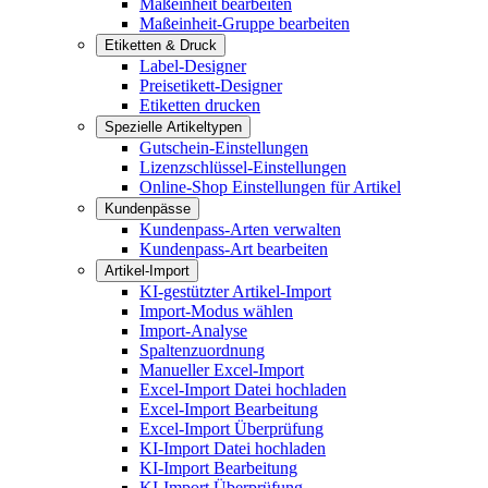
Maßeinheit bearbeiten
Maßeinheit-Gruppe bearbeiten
Etiketten & Druck
Label-Designer
Preisetikett-Designer
Etiketten drucken
Spezielle Artikeltypen
Gutschein-Einstellungen
Lizenzschlüssel-Einstellungen
Online-Shop Einstellungen für Artikel
Kundenpässe
Kundenpass-Arten verwalten
Kundenpass-Art bearbeiten
Artikel-Import
KI-gestützter Artikel-Import
Import-Modus wählen
Import-Analyse
Spaltenzuordnung
Manueller Excel-Import
Excel-Import Datei hochladen
Excel-Import Bearbeitung
Excel-Import Überprüfung
KI-Import Datei hochladen
KI-Import Bearbeitung
KI-Import Überprüfung