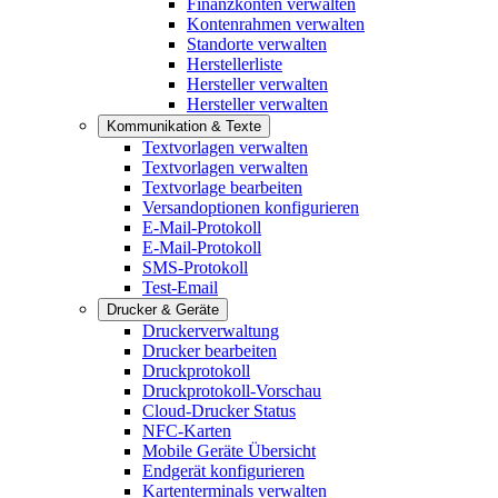
Finanzkonten verwalten
Kontenrahmen verwalten
Standorte verwalten
Herstellerliste
Hersteller verwalten
Hersteller verwalten
Kommunikation & Texte
Textvorlagen verwalten
Textvorlagen verwalten
Textvorlage bearbeiten
Versandoptionen konfigurieren
E-Mail-Protokoll
E-Mail-Protokoll
SMS-Protokoll
Test-Email
Drucker & Geräte
Druckerverwaltung
Drucker bearbeiten
Druckprotokoll
Druckprotokoll-Vorschau
Cloud-Drucker Status
NFC-Karten
Mobile Geräte Übersicht
Endgerät konfigurieren
Kartenterminals verwalten