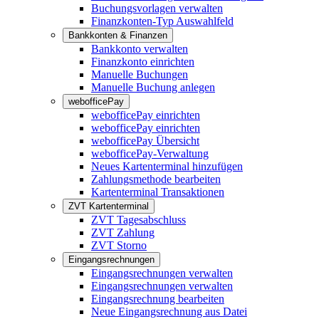
Buchungsvorlagen verwalten
Finanzkonten-Typ Auswahlfeld
Bankkonten & Finanzen
Bankkonto verwalten
Finanzkonto einrichten
Manuelle Buchungen
Manuelle Buchung anlegen
webofficePay
webofficePay einrichten
webofficePay einrichten
webofficePay Übersicht
webofficePay-Verwaltung
Neues Kartenterminal hinzufügen
Zahlungsmethode bearbeiten
Kartenterminal Transaktionen
ZVT Kartenterminal
ZVT Tagesabschluss
ZVT Zahlung
ZVT Storno
Eingangsrechnungen
Eingangsrechnungen verwalten
Eingangsrechnungen verwalten
Eingangsrechnung bearbeiten
Neue Eingangsrechnung aus Datei