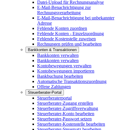
Datei-Upload für Rechnungsanalyse
E-Mail-Benachrichtigung zur
Rechnungsverarbeitung
E-Mail-Benachrichtigung bei unbekannter
Adresse
Fehlende Konten zuordnen
Fehlende Konten - Einzelzuordnung
Fehlende Kostenstelle zuweisen
Rechnungen prüfen und bearbeiten
Bankkonten & Transaktionen
Bankkonten verwalten
Bankkonten verwalten
Kontobewegungen verwalten
Kontobewegungen importieren
Bankbuchung bearbeiten
Automatische Transaktionszuordnung
Offene Zahlungen
Steuerberater-Portal
Steuerberaterportal
Steuerberater-Zugang erstellen
Steuerberater-Zugriffsverwaltung
Steuerberater-Konto bearbeiten
Steuerberater-Passwort setzen
Steuerberater-Kostenstelle bearbeiten
Steuerberater-Steuersatz bearbeiten