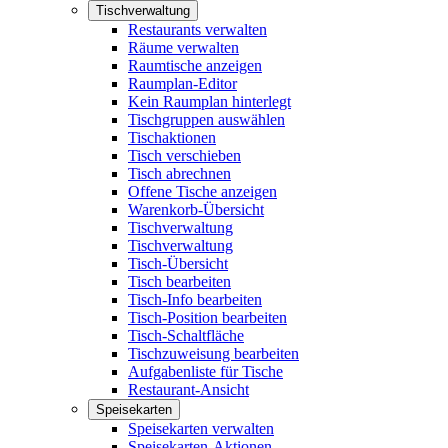
Tischverwaltung
Restaurants verwalten
Räume verwalten
Raumtische anzeigen
Raumplan-Editor
Kein Raumplan hinterlegt
Tischgruppen auswählen
Tischaktionen
Tisch verschieben
Tisch abrechnen
Offene Tische anzeigen
Warenkorb-Übersicht
Tischverwaltung
Tischverwaltung
Tisch-Übersicht
Tisch bearbeiten
Tisch-Info bearbeiten
Tisch-Position bearbeiten
Tisch-Schaltfläche
Tischzuweisung bearbeiten
Aufgabenliste für Tische
Restaurant-Ansicht
Speisekarten
Speisekarten verwalten
Speisekarten-Aktionen