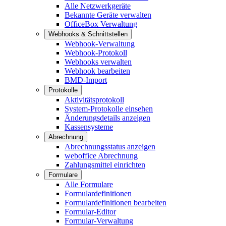
Alle Netzwerkgeräte
Bekannte Geräte verwalten
OfficeBox Verwaltung
Webhooks & Schnittstellen
Webhook-Verwaltung
Webhook-Protokoll
Webhooks verwalten
Webhook bearbeiten
BMD-Import
Protokolle
Aktivitätsprotokoll
System-Protokolle einsehen
Änderungsdetails anzeigen
Kassensysteme
Abrechnung
Abrechnungsstatus anzeigen
weboffice Abrechnung
Zahlungsmittel einrichten
Formulare
Alle Formulare
Formulardefinitionen
Formulardefinitionen bearbeiten
Formular-Editor
Formular-Verwaltung