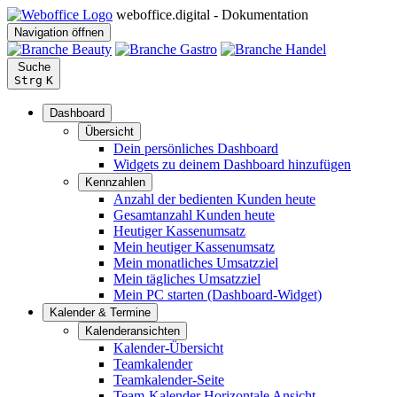
weboffice.digital - Dokumentation
Navigation öffnen
Suche
Strg
K
Dashboard
Übersicht
Dein persönliches Dashboard
Widgets zu deinem Dashboard hinzufügen
Kennzahlen
Anzahl der bedienten Kunden heute
Gesamtanzahl Kunden heute
Heutiger Kassenumsatz
Mein heutiger Kassenumsatz
Mein monatliches Umsatzziel
Mein tägliches Umsatzziel
Mein PC starten (Dashboard-Widget)
Kalender & Termine
Kalenderansichten
Kalender-Übersicht
Teamkalender
Teamkalender-Seite
Team-Kalender Horizontale Ansicht