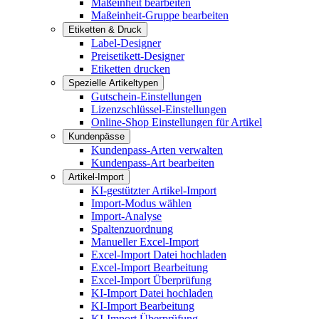
Maßeinheit bearbeiten
Maßeinheit-Gruppe bearbeiten
Etiketten & Druck
Label-Designer
Preisetikett-Designer
Etiketten drucken
Spezielle Artikeltypen
Gutschein-Einstellungen
Lizenzschlüssel-Einstellungen
Online-Shop Einstellungen für Artikel
Kundenpässe
Kundenpass-Arten verwalten
Kundenpass-Art bearbeiten
Artikel-Import
KI-gestützter Artikel-Import
Import-Modus wählen
Import-Analyse
Spaltenzuordnung
Manueller Excel-Import
Excel-Import Datei hochladen
Excel-Import Bearbeitung
Excel-Import Überprüfung
KI-Import Datei hochladen
KI-Import Bearbeitung
KI-Import Überprüfung