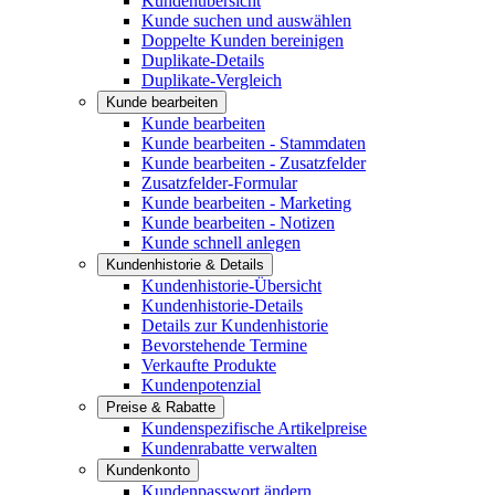
Kundenübersicht
Kunde suchen und auswählen
Doppelte Kunden bereinigen
Duplikate-Details
Duplikate-Vergleich
Kunde bearbeiten
Kunde bearbeiten
Kunde bearbeiten - Stammdaten
Kunde bearbeiten - Zusatzfelder
Zusatzfelder-Formular
Kunde bearbeiten - Marketing
Kunde bearbeiten - Notizen
Kunde schnell anlegen
Kundenhistorie & Details
Kundenhistorie-Übersicht
Kundenhistorie-Details
Details zur Kundenhistorie
Bevorstehende Termine
Verkaufte Produkte
Kundenpotenzial
Preise & Rabatte
Kundenspezifische Artikelpreise
Kundenrabatte verwalten
Kundenkonto
Kundenpasswort ändern