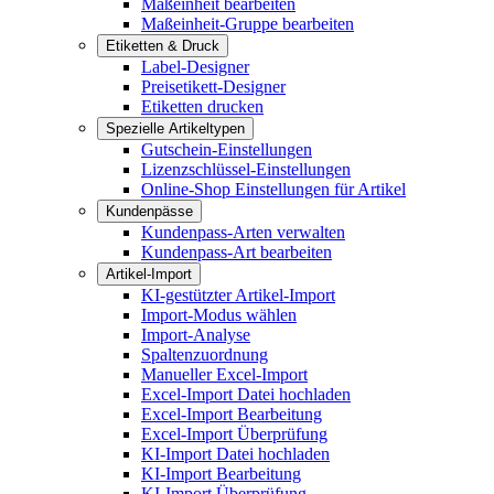
Maßeinheit bearbeiten
Maßeinheit-Gruppe bearbeiten
Etiketten & Druck
Label-Designer
Preisetikett-Designer
Etiketten drucken
Spezielle Artikeltypen
Gutschein-Einstellungen
Lizenzschlüssel-Einstellungen
Online-Shop Einstellungen für Artikel
Kundenpässe
Kundenpass-Arten verwalten
Kundenpass-Art bearbeiten
Artikel-Import
KI-gestützter Artikel-Import
Import-Modus wählen
Import-Analyse
Spaltenzuordnung
Manueller Excel-Import
Excel-Import Datei hochladen
Excel-Import Bearbeitung
Excel-Import Überprüfung
KI-Import Datei hochladen
KI-Import Bearbeitung
KI-Import Überprüfung