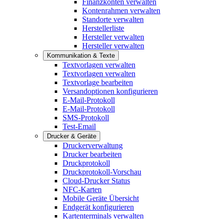
Finanzkonten verwalten
Kontenrahmen verwalten
Standorte verwalten
Herstellerliste
Hersteller verwalten
Hersteller verwalten
Kommunikation & Texte
Textvorlagen verwalten
Textvorlagen verwalten
Textvorlage bearbeiten
Versandoptionen konfigurieren
E-Mail-Protokoll
E-Mail-Protokoll
SMS-Protokoll
Test-Email
Drucker & Geräte
Druckerverwaltung
Drucker bearbeiten
Druckprotokoll
Druckprotokoll-Vorschau
Cloud-Drucker Status
NFC-Karten
Mobile Geräte Übersicht
Endgerät konfigurieren
Kartenterminals verwalten