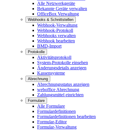
Alle Netzwerkgeräte
Bekannte Geräte verwalten
OfficeBox Verwaltung
Webhooks & Schnittstellen
Webhook-Verwaltung
Webhook-Protokoll
Webhooks verwalten
Webhook bearbeiten
BMD-Import
Protokolle
Aktivitätsprotokoll
System-Protokolle einsehen
Änderungsdetails anzeigen
Kassensysteme
Abrechnung
Abrechnungsstatus anzeigen
weboffice Abrechnung
Zahlungsmittel einrichten
Formulare
Alle Formulare
Formulardefinitionen
Formulardefinitionen bearbeiten
Formular-Editor
Formular-Verwaltung