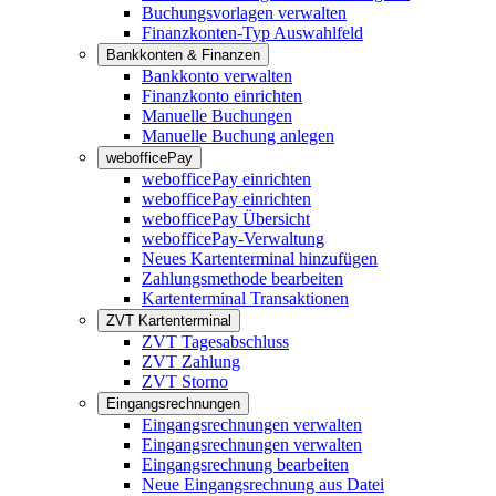
Buchungsvorlagen verwalten
Finanzkonten-Typ Auswahlfeld
Bankkonten & Finanzen
Bankkonto verwalten
Finanzkonto einrichten
Manuelle Buchungen
Manuelle Buchung anlegen
webofficePay
webofficePay einrichten
webofficePay einrichten
webofficePay Übersicht
webofficePay-Verwaltung
Neues Kartenterminal hinzufügen
Zahlungsmethode bearbeiten
Kartenterminal Transaktionen
ZVT Kartenterminal
ZVT Tagesabschluss
ZVT Zahlung
ZVT Storno
Eingangsrechnungen
Eingangsrechnungen verwalten
Eingangsrechnungen verwalten
Eingangsrechnung bearbeiten
Neue Eingangsrechnung aus Datei