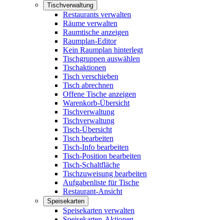
Tischverwaltung
Restaurants verwalten
Räume verwalten
Raumtische anzeigen
Raumplan-Editor
Kein Raumplan hinterlegt
Tischgruppen auswählen
Tischaktionen
Tisch verschieben
Tisch abrechnen
Offene Tische anzeigen
Warenkorb-Übersicht
Tischverwaltung
Tischverwaltung
Tisch-Übersicht
Tisch bearbeiten
Tisch-Info bearbeiten
Tisch-Position bearbeiten
Tisch-Schaltfläche
Tischzuweisung bearbeiten
Aufgabenliste für Tische
Restaurant-Ansicht
Speisekarten
Speisekarten verwalten
Speisekarten-Aktionen