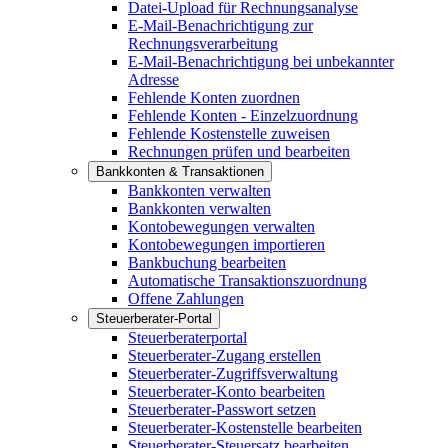
Datei-Upload für Rechnungsanalyse
E-Mail-Benachrichtigung zur
Rechnungsverarbeitung
E-Mail-Benachrichtigung bei unbekannter
Adresse
Fehlende Konten zuordnen
Fehlende Konten - Einzelzuordnung
Fehlende Kostenstelle zuweisen
Rechnungen prüfen und bearbeiten
Bankkonten & Transaktionen
Bankkonten verwalten
Bankkonten verwalten
Kontobewegungen verwalten
Kontobewegungen importieren
Bankbuchung bearbeiten
Automatische Transaktionszuordnung
Offene Zahlungen
Steuerberater-Portal
Steuerberaterportal
Steuerberater-Zugang erstellen
Steuerberater-Zugriffsverwaltung
Steuerberater-Konto bearbeiten
Steuerberater-Passwort setzen
Steuerberater-Kostenstelle bearbeiten
Steuerberater-Steuersatz bearbeiten