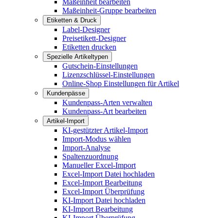
Maßeinheit bearbeiten
Maßeinheit-Gruppe bearbeiten
Etiketten & Druck
Label-Designer
Preisetikett-Designer
Etiketten drucken
Spezielle Artikeltypen
Gutschein-Einstellungen
Lizenzschlüssel-Einstellungen
Online-Shop Einstellungen für Artikel
Kundenpässe
Kundenpass-Arten verwalten
Kundenpass-Art bearbeiten
Artikel-Import
KI-gestützter Artikel-Import
Import-Modus wählen
Import-Analyse
Spaltenzuordnung
Manueller Excel-Import
Excel-Import Datei hochladen
Excel-Import Bearbeitung
Excel-Import Überprüfung
KI-Import Datei hochladen
KI-Import Bearbeitung
KI-Import Überprüfung