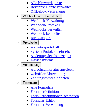
Alle Netzwerkgeräte
Bekannte Geräte verwalten
OfficeBox Verwaltung
Webhooks & Schnittstellen
Webhook-Verwaltung
Webhook-Protokoll
Webhooks verwalten
Webhook bearbeiten
BMD-Import
Protokolle
Aktivitätsprotokoll
System-Protokolle einsehen
Änderungsdetails anzeigen
Kassensysteme
Abrechnung
Abrechnungsstatus anzeigen
weboffice Abrechnung
Zahlungsmittel einrichten
Formulare
Alle Formulare
Formulardefinitionen
Formulardefinitionen bearbeiten
Formular-Editor
Formular-Verwaltung