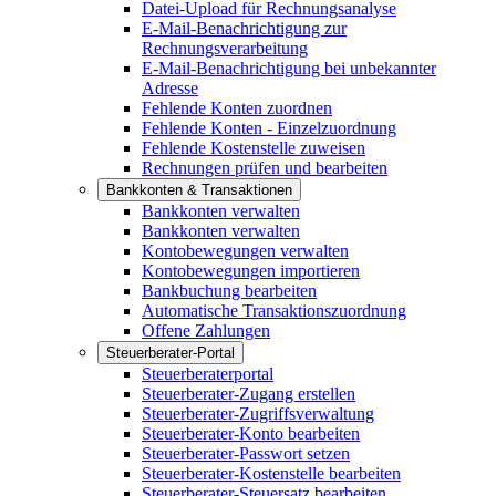
Datei-Upload für Rechnungsanalyse
E-Mail-Benachrichtigung zur
Rechnungsverarbeitung
E-Mail-Benachrichtigung bei unbekannter
Adresse
Fehlende Konten zuordnen
Fehlende Konten - Einzelzuordnung
Fehlende Kostenstelle zuweisen
Rechnungen prüfen und bearbeiten
Bankkonten & Transaktionen
Bankkonten verwalten
Bankkonten verwalten
Kontobewegungen verwalten
Kontobewegungen importieren
Bankbuchung bearbeiten
Automatische Transaktionszuordnung
Offene Zahlungen
Steuerberater-Portal
Steuerberaterportal
Steuerberater-Zugang erstellen
Steuerberater-Zugriffsverwaltung
Steuerberater-Konto bearbeiten
Steuerberater-Passwort setzen
Steuerberater-Kostenstelle bearbeiten
Steuerberater-Steuersatz bearbeiten