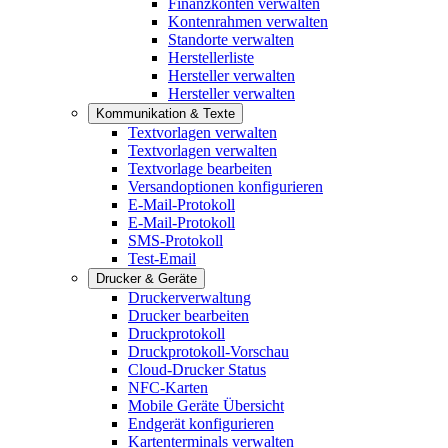
Finanzkonten verwalten
Kontenrahmen verwalten
Standorte verwalten
Herstellerliste
Hersteller verwalten
Hersteller verwalten
Kommunikation & Texte
Textvorlagen verwalten
Textvorlagen verwalten
Textvorlage bearbeiten
Versandoptionen konfigurieren
E-Mail-Protokoll
E-Mail-Protokoll
SMS-Protokoll
Test-Email
Drucker & Geräte
Druckerverwaltung
Drucker bearbeiten
Druckprotokoll
Druckprotokoll-Vorschau
Cloud-Drucker Status
NFC-Karten
Mobile Geräte Übersicht
Endgerät konfigurieren
Kartenterminals verwalten