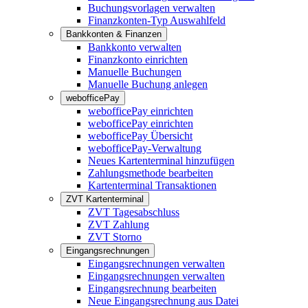
Buchungsvorlagen verwalten
Finanzkonten-Typ Auswahlfeld
Bankkonten & Finanzen
Bankkonto verwalten
Finanzkonto einrichten
Manuelle Buchungen
Manuelle Buchung anlegen
webofficePay
webofficePay einrichten
webofficePay einrichten
webofficePay Übersicht
webofficePay-Verwaltung
Neues Kartenterminal hinzufügen
Zahlungsmethode bearbeiten
Kartenterminal Transaktionen
ZVT Kartenterminal
ZVT Tagesabschluss
ZVT Zahlung
ZVT Storno
Eingangsrechnungen
Eingangsrechnungen verwalten
Eingangsrechnungen verwalten
Eingangsrechnung bearbeiten
Neue Eingangsrechnung aus Datei