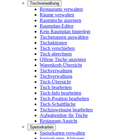
Tischverwaltung
Restaurants verwalten
Räume verwalten
Raumtische anzeigen
Raumplan-Editor
Kein Raumplan hinterlegt
Tischgruppen auswählen
Tischaktionen
Tisch verschieben
Tisch abrechnen
Offene Tische anzeigen
Warenkorb-Übersicht
Tischverwaltung
Tischverwaltung
Tisch-Übersicht
Tisch bearbeiten
Tisch-Info bearbeiten
Tisch-Position bearbeiten
Tisch-Schaltfläche
Tischzuweisung bearbeiten
Aufgabenliste für Tische
Restaurant-Ansicht
Speisekarten
Speisekarten verwalten
Speisekarten-Aktionen