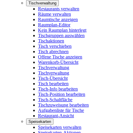
Tischverwaltung
Restaurants verwalten
Räume verwalten
Raumtische anzeigen
Raumplan-Editor
Kein Raumplan hinterlegt
Tischgruppen auswählen
Tischaktionen
Tisch verschieben
Tisch abrechnen
Offene Tische anzeigen
Warenkorb-Übersicht
Tischverwaltung
Tischverwaltung
Tisch-Übersicht
Tisch bearbeiten
Tisch-Info bearbeiten
Tisch-Position bearbeiten
Tisch-Schaltfläche
Tischzuweisung bearbeiten
Aufgabenliste für Tische
Restaurant-Ansicht
Speisekarten
Speisekarten verwalten
Speisekarten-Aktionen