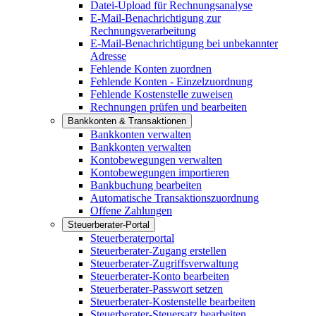
Datei-Upload für Rechnungsanalyse
E-Mail-Benachrichtigung zur
Rechnungsverarbeitung
E-Mail-Benachrichtigung bei unbekannter
Adresse
Fehlende Konten zuordnen
Fehlende Konten - Einzelzuordnung
Fehlende Kostenstelle zuweisen
Rechnungen prüfen und bearbeiten
Bankkonten & Transaktionen
Bankkonten verwalten
Bankkonten verwalten
Kontobewegungen verwalten
Kontobewegungen importieren
Bankbuchung bearbeiten
Automatische Transaktionszuordnung
Offene Zahlungen
Steuerberater-Portal
Steuerberaterportal
Steuerberater-Zugang erstellen
Steuerberater-Zugriffsverwaltung
Steuerberater-Konto bearbeiten
Steuerberater-Passwort setzen
Steuerberater-Kostenstelle bearbeiten
Steuerberater-Steuersatz bearbeiten