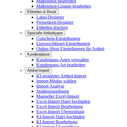
Maßeinheit bearbeiten
Maßeinheit-Gruppe bearbeiten
Etiketten & Druck
Label-Designer
Preisetikett-Designer
Etiketten drucken
Spezielle Artikeltypen
Gutschein-Einstellungen
Lizenzschlüssel-Einstellungen
Online-Shop Einstellungen für Artikel
Kundenpässe
Kundenpass-Arten verwalten
Kundenpass-Art bearbeiten
Artikel-Import
KI-gestützter Artikel-Import
Import-Modus wählen
Import-Analyse
Spaltenzuordnung
Manueller Excel-Import
Excel-Import Datei hochladen
Excel-Import Bearbeitung
Excel-Import Überprüfung
KI-Import Datei hochladen
KI-Import Bearbeitung
KI-Import Überprüfung