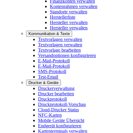
Finanzkonten verwalten
Kontenrahmen verwalten
Standorte verwalten
Herstellerliste
Hersteller verwalten
Hersteller verwalten
Kommunikation & Texte
Textvorlagen verwalten
Textvorlagen verwalten
Textvorlage bearbeiten
Versandoptionen konfigurieren
E-Mail-Protokoll
E-Mail-Protokoll
SMS-Protokoll
Test-Email
Drucker & Geräte
Druckerverwaltung
Drucker bearbeiten
Druckprotokoll
Druckprotokoll-Vorschau
Cloud-Drucker Status
NFC-Karten
Mobile Geräte Übersicht
Endgerät konfigurieren
Kartenterminals verwalten