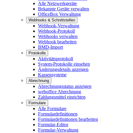
Alle Netzwerkgeräte
Bekannte Geräte verwalten
OfficeBox Verwaltung
Webhooks & Schnittstellen
Webhook-Verwaltung
Webhook-Protokoll
Webhooks verwalten
Webhook bearbeiten
BMD-Import
Protokolle
Aktivitätsprotokoll
System-Protokolle einsehen
Änderungsdetails anzeigen
Kassensysteme
Abrechnung
Abrechnungsstatus anzeigen
weboffice Abrechnung
Zahlungsmittel einrichten
Formulare
Alle Formulare
Formulardefinitionen
Formulardefinitionen bearbeiten
Formular-Editor
Formular-Verwaltung