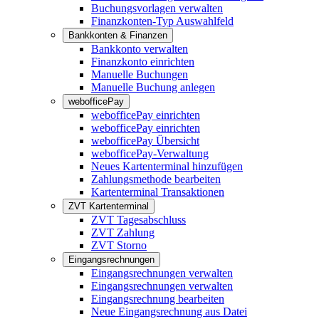
Buchungsvorlagen verwalten
Finanzkonten-Typ Auswahlfeld
Bankkonten & Finanzen
Bankkonto verwalten
Finanzkonto einrichten
Manuelle Buchungen
Manuelle Buchung anlegen
webofficePay
webofficePay einrichten
webofficePay einrichten
webofficePay Übersicht
webofficePay-Verwaltung
Neues Kartenterminal hinzufügen
Zahlungsmethode bearbeiten
Kartenterminal Transaktionen
ZVT Kartenterminal
ZVT Tagesabschluss
ZVT Zahlung
ZVT Storno
Eingangsrechnungen
Eingangsrechnungen verwalten
Eingangsrechnungen verwalten
Eingangsrechnung bearbeiten
Neue Eingangsrechnung aus Datei