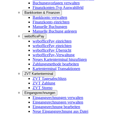
Buchungsvorlagen verwalten
Finanzkonten-Typ Auswahlfeld
Bankkonten & Finanzen
Bankkonto verwalten
Finanzkonto einrichten
Manuelle Buchungen
Manuelle Buchung anlegen
webofficePay
webofficePay einrichten
webofficePay einrichten
webofficePay Übersicht
webofficePay-Verwaltung
Neues Kartenterminal hinzufügen
Zahlungsmethode bearbeiten
Kartenterminal Transaktionen
ZVT Kartenterminal
ZVT Tagesabschluss
ZVT Zahlung
ZVT Storno
Eingangsrechnungen
Eingangsrechnungen verwalten
Eingangsrechnungen verwalten
Eingangsrechnung bearbeiten
Neue Eingangsrechnung aus Datei