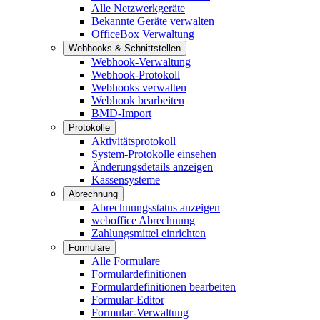
Alle Netzwerkgeräte
Bekannte Geräte verwalten
OfficeBox Verwaltung
Webhooks & Schnittstellen
Webhook-Verwaltung
Webhook-Protokoll
Webhooks verwalten
Webhook bearbeiten
BMD-Import
Protokolle
Aktivitätsprotokoll
System-Protokolle einsehen
Änderungsdetails anzeigen
Kassensysteme
Abrechnung
Abrechnungsstatus anzeigen
weboffice Abrechnung
Zahlungsmittel einrichten
Formulare
Alle Formulare
Formulardefinitionen
Formulardefinitionen bearbeiten
Formular-Editor
Formular-Verwaltung