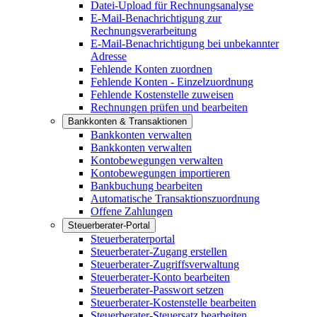
Datei-Upload für Rechnungsanalyse
E-Mail-Benachrichtigung zur
Rechnungsverarbeitung
E-Mail-Benachrichtigung bei unbekannter
Adresse
Fehlende Konten zuordnen
Fehlende Konten - Einzelzuordnung
Fehlende Kostenstelle zuweisen
Rechnungen prüfen und bearbeiten
Bankkonten & Transaktionen
Bankkonten verwalten
Bankkonten verwalten
Kontobewegungen verwalten
Kontobewegungen importieren
Bankbuchung bearbeiten
Automatische Transaktionszuordnung
Offene Zahlungen
Steuerberater-Portal
Steuerberaterportal
Steuerberater-Zugang erstellen
Steuerberater-Zugriffsverwaltung
Steuerberater-Konto bearbeiten
Steuerberater-Passwort setzen
Steuerberater-Kostenstelle bearbeiten
Steuerberater-Steuersatz bearbeiten