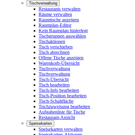
Tischverwaltung
Restaurants verwalten
Räume verwalten
Raumtische anzeigen
Raumplan-Editor
Kein Raumplan hinterlegt
Tischgruppen auswählen
Tischaktionen
Tisch verschieben
Tisch abrechnen
Offene Tische anzeigen
Warenkorb-Übersicht
Tischverwaltung
Tischverwaltung
Tisch-Übersicht
Tisch bearbeiten
Tisch-Info bearbeiten
Tisch-Position bearbeiten
Tisch-Schaltfläche
Tischzuweisung bearbeiten
Aufgabenliste für Tische
Restaurant-Ansicht
Speisekarten
Speisekarten verwalten
Speisekarten-Aktionen