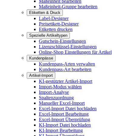
Maßeinheit bearbeiten
Maßeinheit-Gruppe bearbeiten
Etiketten & Druck
Label-Designer
Preisetikett-Designer
Etiketten drucken
Spezielle Artikeltypen
Gutschein-Einstellungen
Lizenzschlüssel-Einstellungen
Online-Shop Einstellungen für Artikel
Kundenpässe
Kundenpass-Arten verwalten
Kundenpass-Art bearbeiten
Artikel-Import
KI-gestützter Artikel-Import
Import-Modus wählen
Import-Analyse
Spaltenzuordnung
Manueller Excel-Import
Excel-Import Datei hochladen
Excel-Import Bearbeitung
Excel-Import Überprüfung
KI-Import Datei hochladen
KI-Import Bearbeitung
KI-Import Überprüfung