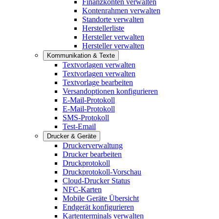
Finanzkonten verwalten
Kontenrahmen verwalten
Standorte verwalten
Herstellerliste
Hersteller verwalten
Hersteller verwalten
Kommunikation & Texte
Textvorlagen verwalten
Textvorlagen verwalten
Textvorlage bearbeiten
Versandoptionen konfigurieren
E-Mail-Protokoll
E-Mail-Protokoll
SMS-Protokoll
Test-Email
Drucker & Geräte
Druckerverwaltung
Drucker bearbeiten
Druckprotokoll
Druckprotokoll-Vorschau
Cloud-Drucker Status
NFC-Karten
Mobile Geräte Übersicht
Endgerät konfigurieren
Kartenterminals verwalten