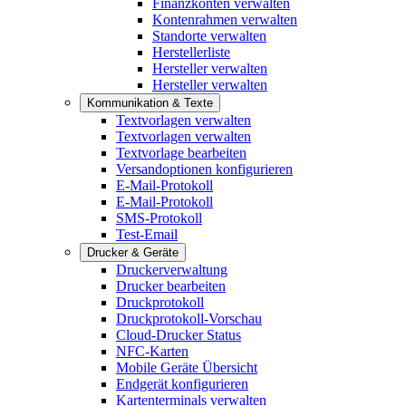
Finanzkonten verwalten
Kontenrahmen verwalten
Standorte verwalten
Herstellerliste
Hersteller verwalten
Hersteller verwalten
Kommunikation & Texte
Textvorlagen verwalten
Textvorlagen verwalten
Textvorlage bearbeiten
Versandoptionen konfigurieren
E-Mail-Protokoll
E-Mail-Protokoll
SMS-Protokoll
Test-Email
Drucker & Geräte
Druckerverwaltung
Drucker bearbeiten
Druckprotokoll
Druckprotokoll-Vorschau
Cloud-Drucker Status
NFC-Karten
Mobile Geräte Übersicht
Endgerät konfigurieren
Kartenterminals verwalten