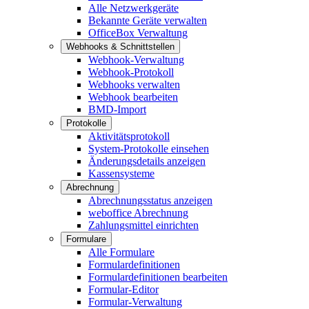
Alle Netzwerkgeräte
Bekannte Geräte verwalten
OfficeBox Verwaltung
Webhooks & Schnittstellen
Webhook-Verwaltung
Webhook-Protokoll
Webhooks verwalten
Webhook bearbeiten
BMD-Import
Protokolle
Aktivitätsprotokoll
System-Protokolle einsehen
Änderungsdetails anzeigen
Kassensysteme
Abrechnung
Abrechnungsstatus anzeigen
weboffice Abrechnung
Zahlungsmittel einrichten
Formulare
Alle Formulare
Formulardefinitionen
Formulardefinitionen bearbeiten
Formular-Editor
Formular-Verwaltung