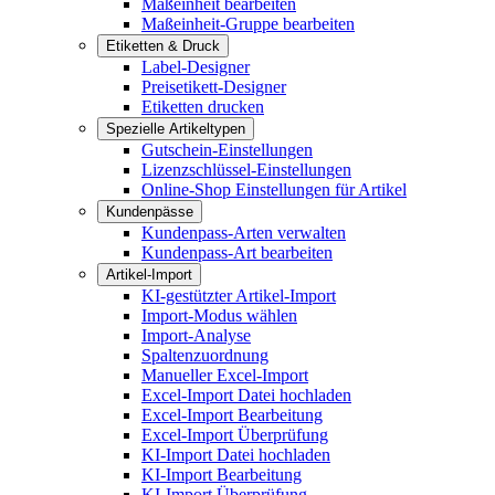
Maßeinheit bearbeiten
Maßeinheit-Gruppe bearbeiten
Etiketten & Druck
Label-Designer
Preisetikett-Designer
Etiketten drucken
Spezielle Artikeltypen
Gutschein-Einstellungen
Lizenzschlüssel-Einstellungen
Online-Shop Einstellungen für Artikel
Kundenpässe
Kundenpass-Arten verwalten
Kundenpass-Art bearbeiten
Artikel-Import
KI-gestützter Artikel-Import
Import-Modus wählen
Import-Analyse
Spaltenzuordnung
Manueller Excel-Import
Excel-Import Datei hochladen
Excel-Import Bearbeitung
Excel-Import Überprüfung
KI-Import Datei hochladen
KI-Import Bearbeitung
KI-Import Überprüfung