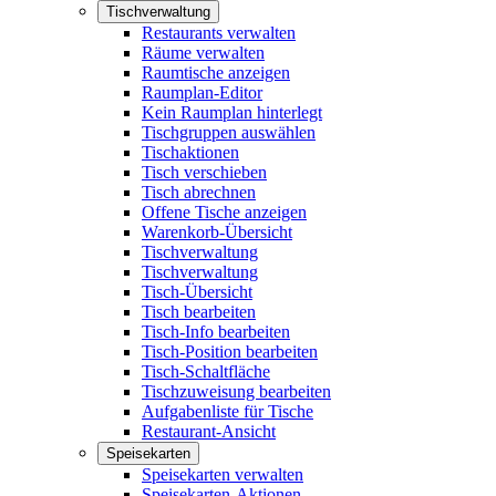
Tischverwaltung
Restaurants verwalten
Räume verwalten
Raumtische anzeigen
Raumplan-Editor
Kein Raumplan hinterlegt
Tischgruppen auswählen
Tischaktionen
Tisch verschieben
Tisch abrechnen
Offene Tische anzeigen
Warenkorb-Übersicht
Tischverwaltung
Tischverwaltung
Tisch-Übersicht
Tisch bearbeiten
Tisch-Info bearbeiten
Tisch-Position bearbeiten
Tisch-Schaltfläche
Tischzuweisung bearbeiten
Aufgabenliste für Tische
Restaurant-Ansicht
Speisekarten
Speisekarten verwalten
Speisekarten-Aktionen