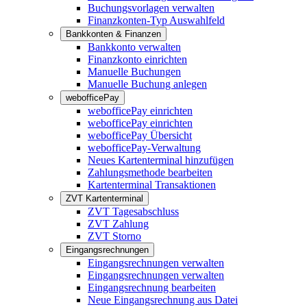
Buchungsvorlagen verwalten
Finanzkonten-Typ Auswahlfeld
Bankkonten & Finanzen
Bankkonto verwalten
Finanzkonto einrichten
Manuelle Buchungen
Manuelle Buchung anlegen
webofficePay
webofficePay einrichten
webofficePay einrichten
webofficePay Übersicht
webofficePay-Verwaltung
Neues Kartenterminal hinzufügen
Zahlungsmethode bearbeiten
Kartenterminal Transaktionen
ZVT Kartenterminal
ZVT Tagesabschluss
ZVT Zahlung
ZVT Storno
Eingangsrechnungen
Eingangsrechnungen verwalten
Eingangsrechnungen verwalten
Eingangsrechnung bearbeiten
Neue Eingangsrechnung aus Datei