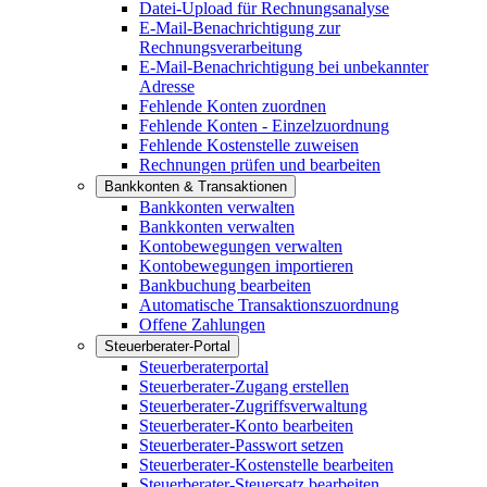
Datei-Upload für Rechnungsanalyse
E-Mail-Benachrichtigung zur
Rechnungsverarbeitung
E-Mail-Benachrichtigung bei unbekannter
Adresse
Fehlende Konten zuordnen
Fehlende Konten - Einzelzuordnung
Fehlende Kostenstelle zuweisen
Rechnungen prüfen und bearbeiten
Bankkonten & Transaktionen
Bankkonten verwalten
Bankkonten verwalten
Kontobewegungen verwalten
Kontobewegungen importieren
Bankbuchung bearbeiten
Automatische Transaktionszuordnung
Offene Zahlungen
Steuerberater-Portal
Steuerberaterportal
Steuerberater-Zugang erstellen
Steuerberater-Zugriffsverwaltung
Steuerberater-Konto bearbeiten
Steuerberater-Passwort setzen
Steuerberater-Kostenstelle bearbeiten
Steuerberater-Steuersatz bearbeiten