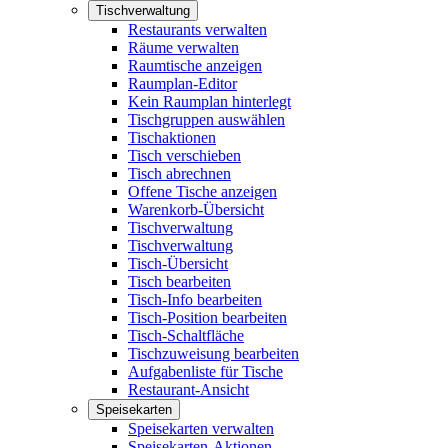
Tischverwaltung
Restaurants verwalten
Räume verwalten
Raumtische anzeigen
Raumplan-Editor
Kein Raumplan hinterlegt
Tischgruppen auswählen
Tischaktionen
Tisch verschieben
Tisch abrechnen
Offene Tische anzeigen
Warenkorb-Übersicht
Tischverwaltung
Tischverwaltung
Tisch-Übersicht
Tisch bearbeiten
Tisch-Info bearbeiten
Tisch-Position bearbeiten
Tisch-Schaltfläche
Tischzuweisung bearbeiten
Aufgabenliste für Tische
Restaurant-Ansicht
Speisekarten
Speisekarten verwalten
Speisekarten-Aktionen