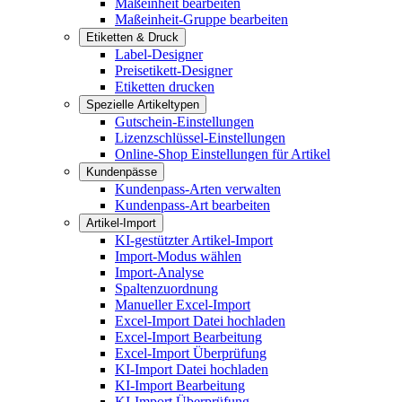
Maßeinheit bearbeiten
Maßeinheit-Gruppe bearbeiten
Etiketten & Druck
Label-Designer
Preisetikett-Designer
Etiketten drucken
Spezielle Artikeltypen
Gutschein-Einstellungen
Lizenzschlüssel-Einstellungen
Online-Shop Einstellungen für Artikel
Kundenpässe
Kundenpass-Arten verwalten
Kundenpass-Art bearbeiten
Artikel-Import
KI-gestützter Artikel-Import
Import-Modus wählen
Import-Analyse
Spaltenzuordnung
Manueller Excel-Import
Excel-Import Datei hochladen
Excel-Import Bearbeitung
Excel-Import Überprüfung
KI-Import Datei hochladen
KI-Import Bearbeitung
KI-Import Überprüfung