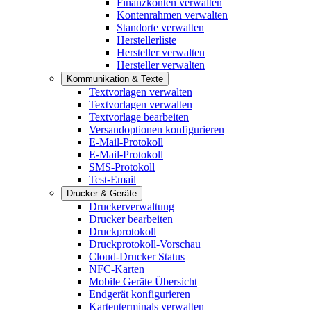
Finanzkonten verwalten
Kontenrahmen verwalten
Standorte verwalten
Herstellerliste
Hersteller verwalten
Hersteller verwalten
Kommunikation & Texte
Textvorlagen verwalten
Textvorlagen verwalten
Textvorlage bearbeiten
Versandoptionen konfigurieren
E-Mail-Protokoll
E-Mail-Protokoll
SMS-Protokoll
Test-Email
Drucker & Geräte
Druckerverwaltung
Drucker bearbeiten
Druckprotokoll
Druckprotokoll-Vorschau
Cloud-Drucker Status
NFC-Karten
Mobile Geräte Übersicht
Endgerät konfigurieren
Kartenterminals verwalten