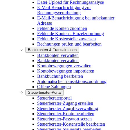
Datei-Upload für Rechnungsanalyse
E-Mail-Benachrichtigung zur
Rechnungsverarbeitung
E-Mail-Benachrichtigung bei unbekannter
Adresse
Fehlende Konten zuordnen
Fehlende Konten - Einzelzuordnung
Fehlende Kostenstelle zuweisen
Rechnungen prüfen und bearbeiten
Bankkonten & Transaktionen
Bankkonten verwalten
Bankkonten verwalten
Kontobewegungen verwalten
Kontobewegungen importieren
Bankbuchung bearbeiten
Automatische Transaktionszuordnung
Offene Zahlungen
Steuerberater-Portal
Steuerberaterportal
Steuerberater-Zugang erstellen
Steuerberater-Zugriffsverwaltung
Steuerberater-Konto bearbeiten
Steuerberater-Passwort setzen
Steuerberater-Kostenstelle bearbeiten
Steuerberater-Steuersatz bearbeiten