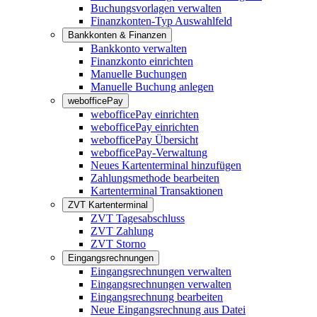
Buchungsvorlagen verwalten
Finanzkonten-Typ Auswahlfeld
Bankkonten & Finanzen
Bankkonto verwalten
Finanzkonto einrichten
Manuelle Buchungen
Manuelle Buchung anlegen
webofficePay
webofficePay einrichten
webofficePay einrichten
webofficePay Übersicht
webofficePay-Verwaltung
Neues Kartenterminal hinzufügen
Zahlungsmethode bearbeiten
Kartenterminal Transaktionen
ZVT Kartenterminal
ZVT Tagesabschluss
ZVT Zahlung
ZVT Storno
Eingangsrechnungen
Eingangsrechnungen verwalten
Eingangsrechnungen verwalten
Eingangsrechnung bearbeiten
Neue Eingangsrechnung aus Datei