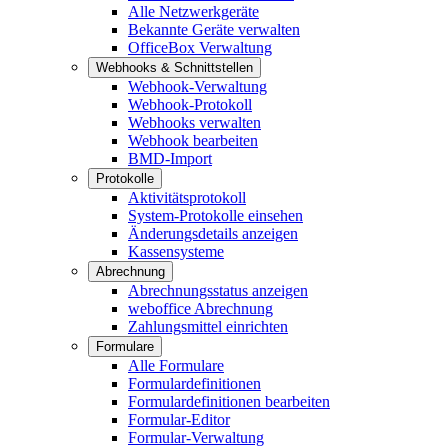
Alle Netzwerkgeräte
Bekannte Geräte verwalten
OfficeBox Verwaltung
Webhooks & Schnittstellen
Webhook-Verwaltung
Webhook-Protokoll
Webhooks verwalten
Webhook bearbeiten
BMD-Import
Protokolle
Aktivitätsprotokoll
System-Protokolle einsehen
Änderungsdetails anzeigen
Kassensysteme
Abrechnung
Abrechnungsstatus anzeigen
weboffice Abrechnung
Zahlungsmittel einrichten
Formulare
Alle Formulare
Formulardefinitionen
Formulardefinitionen bearbeiten
Formular-Editor
Formular-Verwaltung